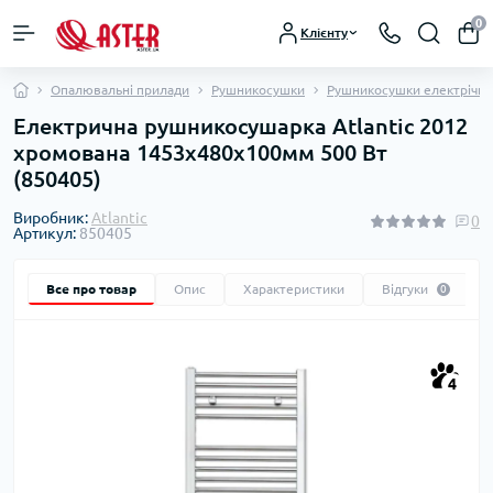
0
Клієнту
Опалювальні прилади
Рушникосушки
Рушникосушки електрічні
Електрична рушникосушарка Atlantic 2012
хромована 1453х480х100мм 500 Вт
(850405)
Виробник:
Atlantic
0
Артикул:
850405
Все про товар
Опис
Характеристики
Відгуки
0
4