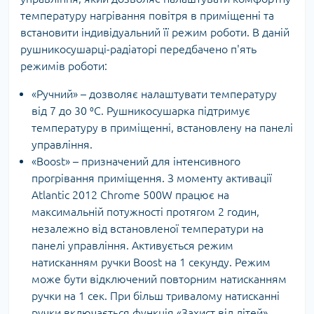
температуру нагрівання повітря в приміщенні та
встановити індивідуальний її режим роботи. В даній
рушникосушарці-радіаторі передбачено п'ять
режимів роботи:
«Ручний» – дозволяє налаштувати температуру
від 7 до 30 ⁰С. Рушникосушарка підтримує
температуру в приміщенні, встановлену на панелі
управління.
«Boost» – призначений для інтенсивного
прогрівання приміщення. З моменту активації
Atlantic 2012 Chrome 500W працює на
максимальній потужності протягом 2 годин,
незалежно від встановленої температури на
панелі управління. Активується режим
натисканням ручки Boost на 1 секунду. Режим
може бути відключений повторним натисканням
ручки на 1 сек. При більш тривалому натисканні
ручки включається функція «Захист від дітей».