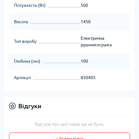
Потужність (Вт)
500
Висота
1450
Електрична
Тип виробу
рушникосушка
Глибина (мм)
100
Артикул
850405
Відгуки
Відгуків про цей товар ще не було.
+ Додати відгук