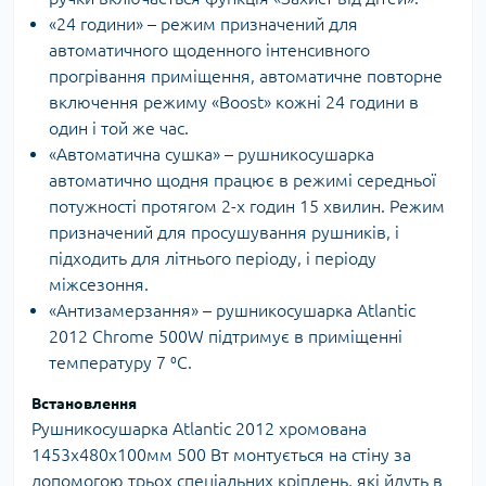
«24 години» – режим призначений для
автоматичного щоденного інтенсивного
прогрівання приміщення, автоматичне повторне
включення режиму «Boost» кожні 24 години в
один і той же час.
«Автоматична сушка» – рушникосушарка
автоматично щодня працює в режимі середньої
потужності протягом 2-х годин 15 хвилин. Режим
призначений для просушування рушників, і
підходить для літнього періоду, і періоду
міжсезоння.
«Антизамерзання» – рушникосушарка Atlantic
2012 Chrome 500W підтримує в приміщенні
температуру 7 ⁰С.
Встановлення
Рушникосушарка Atlantic 2012 хромована
1453х480х100мм 500 Вт монтується на стіну за
допомогою трьох спеціальних кріплень, які йдуть в