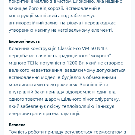
покритий емаллю з вмістом цирконію, яка надійно
захищає його від корозії. Встановлений в
конструкції магнієвий анод забезпечує
антикорозійний захист нагрівача і перешкоджає
утворенню накипу на нагрівальному елементі.
Економічность
Класична конструкція Classic Eco VM 50 N4Ls
передбачає наявність традиційного "мокрого"
мідного ТЕНа потужністю 1200 Вт, який не створює
великого навантаження, завдяки чому допускається
встановлення моделі в будівлях з обмеженими
можливостями електромереж. Зовнішній та
внутрішній баки приладу відокремлені один від
одного товстим шаром щільного пінополіуретану,
який забезпечує якісну теплоізоляцію і знижує
енерговитрати при експлуатації.
Безпека
Точність роботи приладу регулюється термостатом з