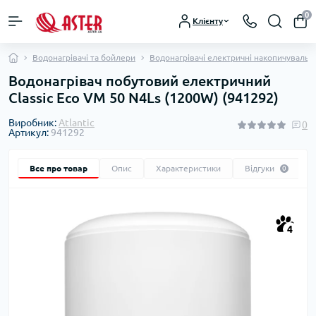
0
Клієнту
Водонагрівачі та бойлери
Водонагрівачі електричні накопичувальні
Водонагрівач побутовий електричний
Classic Eco VM 50 N4Ls (1200W) (941292)
Виробник:
Atlantic
0
Артикул:
941292
Все про товар
Опис
Характеристики
Відгуки
0
4