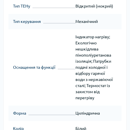
Тип ТЕНу
Відкритий (мокрий)
Тип керування
Механічний
Індикатор нагріву;
Екологічно
нешкідлива
пінополіуретанова
ізоляція; Патрубки
Оснащення та функції
подачі холодної і
відбору гарячої
води з нержавіючої
сталі; Термостат із
захистом від
перегріву
Форма
Циліндрична
Колір
Білий