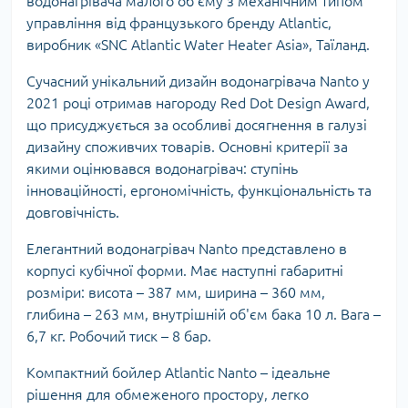
водонагрівача малого об'єму з механічним типом
управління від французького бренду Atlantic,
виробник «SNC Atlantic Water Heater Asia», Таїланд.
Сучасний унікальний дизайн водонагрівача Nanto у
2021 році отримав нагороду Red Dot Design Award,
що присуджується за особливі досягнення в галузі
дизайну споживчих товарів. Основні критерії за
якими оцінювався водонагрівач: ступінь
інноваційності, ергономічність, функціональність та
довговічність.
Елегантний водонагрівач Nanto представлено в
корпусі кубічної форми. Має наступні габаритні
розміри: висота – 387 мм, ширина – 360 мм,
глибина – 263 мм, внутрішній об'єм бака 10 л. Вага –
6,7 кг. Робочий тиск – 8 бар.
Компактний бойлер Atlantic Nanto – ідеальне
рішення для обмеженого простору, легко