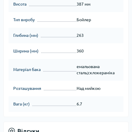
Висота
387 мм
Тип виробу
Бойлер
Глибина (мм)
263
Ширина (мм)
360
емальована
Матеріал бака
сталь;склокераміка
Розташування
Над мийкою
Вага (кг)
6.7
Відгуки