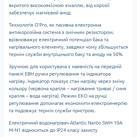
вкритого високоякісною емаллю, від корозії
забезпечує магнієвий анод.
Технологія O'Pro, як пасивна електронна
антикорозійна система з омічним резистором,
врівноважує електричний потенціал бака та
нагрівального елементу, завдяки чому збільшується
термін служби внутрішнього баку та аноду на 50%.
Зручною для користувача є наявність на передній
панелі ЕВН ручки регулювання та індикатора
нагріву. Індикатор показує стан нагріву через зміну
кольору (червона крапля – нагрівання триває / синя
крапля – вода нагріта). Режим ЕКО на ручці
регулювання допомагає економити електроенергію
та подовжує термін служби пристрою.
Електричний водонагрівач Atlantic Nanto SWH 10A
M-N1 відноситься до IP24 класу захисту