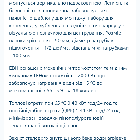
монтується вертикально надраковиною. Легкість та
безпечність встановлення забезпечується
наявністю шаблону для монтажу, набору для
кріплення, углублення на задній частині корпусу з
візуальною позначкою для центрування. Розмір
планки кріплення – 90 мм, діаметр патрубків
підключення – 1/2 дюйма, відстань між патрубками
– 100 мм.
ЕВН оснащено механічним термостатом та мідним
«мокрим» ТЕНом потужністю 2000 Вт, що
забезпечує нагрівання води від 15 ⁰C до
максимальної в 65 ±5 ⁰C за 18 хвилин.
Теплові втрати при 65 ⁰C 0,48 кВт год/24 год та
постійні добові втрати (QPR) 1,44 кВт год/24 год
мінімізовані завдяки пінополіуретановій
теплоізоляції високої щільності.
Захист сталевого внутрішнього бака водонагрівача,