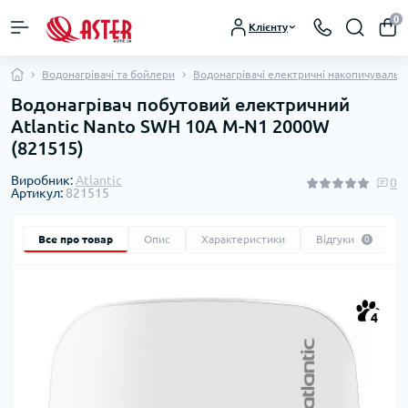
0
Клієнту
Водонагрівачі та бойлери
Водонагрівачі електричні накопичувальні
Водонагрівач побутовий електричний
Atlantic Nanto SWH 10A M-N1 2000W
(821515)
Виробник:
Atlantic
0
Артикул:
821515
Все про товар
Опис
Характеристики
Відгуки
0
4