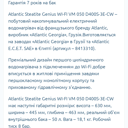
Гарантія 7 років на бак
Atlantic Steatite Genius WI-FI VM 050 D400S-3E-CW –
побутовий накопичувальний електричний
водонагрівач від французького бренду Atlantic,
виробник «Atlantic Georgia», Грузія.Виготовляється
на заводах «Atlantic Georgia» в Грузії та «Atlantic
E.C.E.T. SAE» в Єгипті (артикул – 8413310).
Преміальний дизайн першого циліндричного
водонагрівача з підключенням до Wi-Fi добре
вписується в житлові приміщення завдяки
першокласному монолітному корпусу та
прихованому гідравлічному з’єднанню.
Atlantic Steatite Genius WI-FI VM 050 D400S-3E-CW
має наступні габаритні розміри: висота – 630 мм,
ширина – 445 мм, глибина – 463 мм, реальний об’єм
внутрішнього бака – 50 л. Вага – 18,1 кг. Робочий
тиск 8 бар.