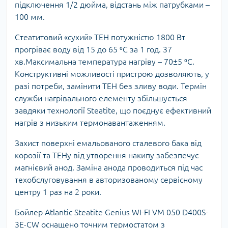
підключення 1/2 дюйма, відстань між патрубками –
100 мм.
Стеатитовий «сухий» ТЕН потужністю 1800 Вт
прогріває воду від 15 до 65 ⁰C за 1 год. 37
хв.Максимальна температура нагріву – 70±5 ⁰C.
Конструктивні можливості пристрою дозволяють, у
разі потреби, замінити ТЕН без зливу води. Термін
служби нагрівального елементу збільшується
завдяки технології Steatite, що поєднує ефективний
нагрів з низьким термонавантаженням.
Захист поверхні емальованого сталевого бака від
корозії та ТЕНу від утворення накипу забезпечує
магнієвий анод. Заміна анода проводиться під час
техобслуговування в авторизованому сервісному
центру 1 раз на 2 роки.
Бойлер Atlantic Steatite Genius WI-FI VM 050 D400S-
3E-CW оснащено точним термостатом з