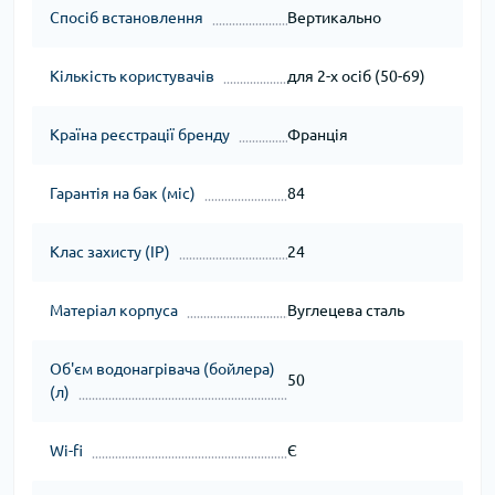
Спосіб встановлення
Вертикально
Кількість користувачів
для 2-х осіб (50-69)
Країна реєстрації бренду
Франція
Гарантія на бак (міс)
84
Клас захисту (IP)
24
Матеріал корпуса
Вуглецева сталь
Об'єм водонагрівача (бойлера)
50
(л)
Wi-fi
Є