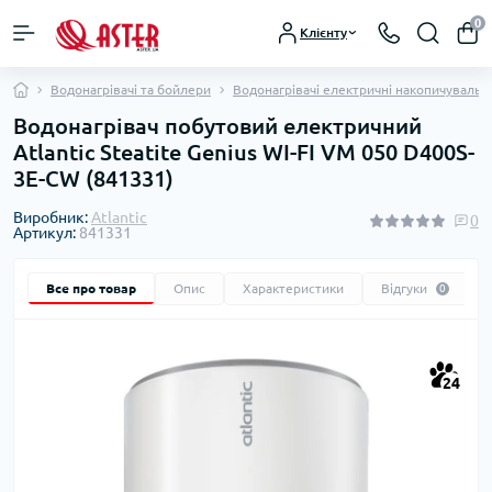
0
Клієнту
Водонагрівачі та бойлери
Водонагрівачі електричні накопичувальні
Водонагрівач побутовий електричний
Atlantic Steatite Genius WI-FI VM 050 D400S-
3E-CW (841331)
Виробник:
Atlantic
0
Артикул:
841331
Все про товар
Опис
Характеристики
Відгуки
0
24