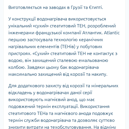
Виготовляється на заводах в Грузії та Єгипті.
У конструкції водонагрівача використовується
унікальний «сухий» стеатитовий ТЕН, розроблений
інженерами французької компанії Атлантик. Atlantic
першою застосувала технологію керамічних
нагрівальних елементів (ТЕНів) у побутових
пристроях. «Сухий» стеатитовий ТЕН не контактує з
водою, він захищений сталевою емальованою
колбою. Завдяки цьому бак водонагрівача
максимально захищений від корозії та накипу.
Для додаткового захисту від корозії та мінеральних
відкладень у водонагрівачах даної серії
використовують магнієвий анод, що має
подовжений термін експлуатації. Використання
стеатитового ТЕНа та магнієвого анода подовжує
термін служби водонагрівача та дозволяє суттєво
знизити витрати на техобслуговування. На відміну