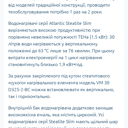
від моделей традиційної конструкції, проводити
техобслуговування потрібно 1 раз на 2 роки.
Водонагрівачі серії Atlantic Steatite Slim
вирізняються високою продуктивністю при
порівняно невеликій потужності ТЕНа (1,5 кВт): 30
літрів води нагріваються у вертикальному
положенні до 63 °C лише за 76 хвилин. При цьому
витрати електроенергії на 1 цикл нагрівання
становитимуть близько 1,9 кВт•год.
За рахунок закріпленого під кутом стеатитового
«сухого» нагрівального елемента модель VM 30
D325-2-BC можна встановлювати як вертикально,
так і горизонтально.
Внутрішній бак водонагрівача додатково захищає
високоякісна емаль, яка містить цирконій. Усі
водонагрівачі серії Steatite Slim мають щільний шар