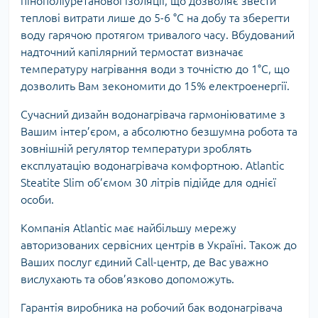
пінополіуретанової ізоляції, що дозволяє звести
теплові витрати лише до 5-6 °C на добу та зберегти
воду гарячою протягом тривалого часу. Вбудований
надточний капілярний термостат визначає
температуру нагрівання води з точністю до 1°C, що
дозволить Вам зекономити до 15% електроенергії.
Сучасний дизайн водонагрівача гармоніюватиме з
Вашим інтер’єром, а абсолютно безшумна робота та
зовнішній регулятор температури зроблять
експлуатацію водонагрівача комфортною. Atlantic
Steatite Slim об’ємом 30 літрів підійде для однієї
особи.
Компанія Atlantic має найбільшу мережу
авторизованих сервісних центрів в Україні. Також до
Ваших послуг єдиний Call-центр, де Вас уважно
вислухають та обов’язково допоможуть.
Гарантія виробника на робочий бак водонагрівача