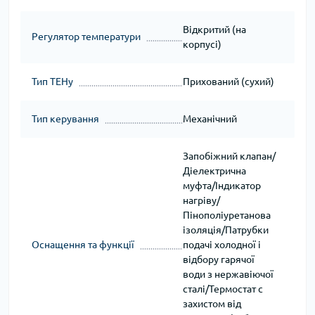
Відкритий (на
Регулятор температури
корпусі)
Тип ТЕНу
Прихований (сухий)
Тип керування
Механічний
Запобіжний клапан/
Діелектрична
муфта/Індикатор
нагріву/
Пінополіуретанова
ізоляція/Патрубки
Оснащення та функції
подачі холодної і
відбору гарячої
води з нержавіючої
сталі/Термостат c
захистом від