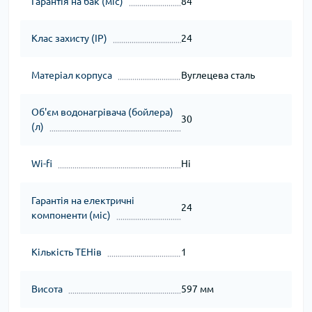
Гарантія на бак (міс)
84
Клас захисту (IP)
24
Матеріал корпуса
Вуглецева сталь
Об'єм водонагрівача (бойлера)
30
(л)
Wi-fi
Ні
Гарантія на електричні
24
компоненти (міс)
Кількість ТЕНів
1
Висота
597 мм