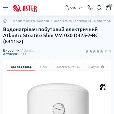
0
Клієнту
Водонагрівачі та бойлери
Водонагрівачі електричні накопичувальні
Водонагрівач побутовий електричний
Atlantic Steatite Slim VM 030 D325-2-BC
(831152)
Виробник:
Atlantic
0
Артикул:
831152
Все про товар
Опис
Характеристики
Відгуки
0
4