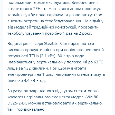
подовжений термін експлуатації. Використання
стеатитового ТЕНа та магнієвого анода подовжує
термін служби водонагрівача та дозволяє суттєво
знизити витрати на техобслуговування. На відміну
від моделей традиційної конструкції, проводити
техобслуговування потрібно 1 раз на 2 роки.
Водонагрівачі серії Steatite Slim вирізняються
високою продуктивністю при порівняно невеликій
потужності ТЕНа (2,1 кВт): 80 літрів води
нагріваються у вертикальному положенні до 63 °C
лише за 132 хвилини. При цьому витрати
електроенергії на 1 цикл нагрівання становитимуть
близько 4,6 кВт•год.
За рахунок закріпленого під кутом стеатитового
«сухого» нагрівального елемента модель VM 80
D325-2-BC можна встановлювати як вертикально,
так і горизонтально.