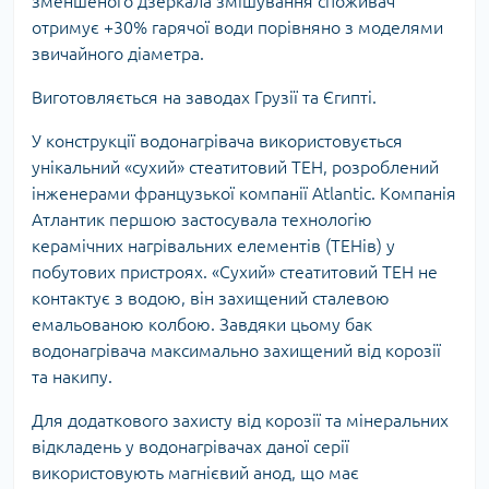
зменшеного дзеркала змішування споживач
отримує +30% гарячої води порівняно з моделями
звичайного діаметра.
Виготовляється на заводах Грузії та Єгипті.
У конструкції водонагрівача використовується
унікальний «сухий» стеатитовий ТЕН, розроблений
інженерами французької компанії Atlantic. Компанія
Атлантик першою застосувала технологію
керамічних нагрівальних елементів (ТЕНів) у
побутових пристроях. «Сухий» стеатитовий ТЕН не
контактує з водою, він захищений сталевою
емальованою колбою. Завдяки цьому бак
водонагрівача максимально захищений від корозії
та накипу.
Для додаткового захисту від корозії та мінеральних
відкладень у водонагрівачах даної серії
використовують магнієвий анод, що має