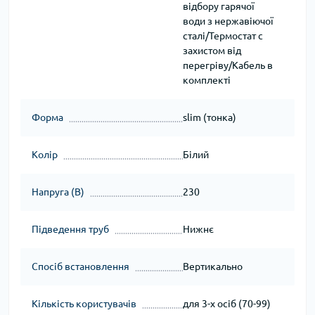
відбору гарячої
води з нержавіючої
сталі/Термостат c
захистом від
перегріву/Кабель в
комплекті
Форма
slim (тонка)
Колір
Білий
Напруга (В)
230
Підведення труб
Нижнє
Спосіб встановлення
Вертикально
Кількість користувачів
для 3-х осіб (70-99)