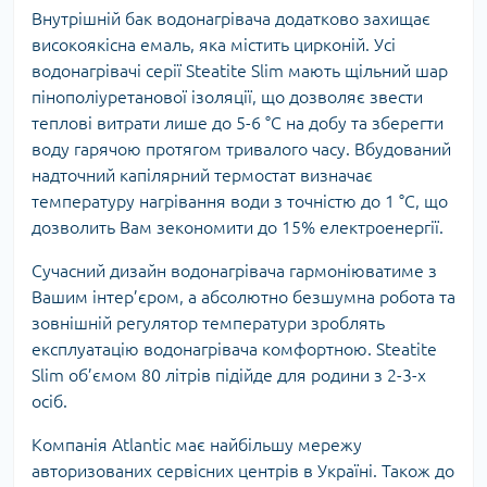
Внутрішній бак водонагрівача додатково захищає
високоякісна емаль, яка містить цирконій. Усі
водонагрівачі серії Steatite Slim мають щільний шар
пінополіуретанової ізоляції, що дозволяє звести
теплові витрати лише до 5-6 °C на добу та зберегти
воду гарячою протягом тривалого часу. Вбудований
надточний капілярний термостат визначає
температуру нагрівання води з точністю до 1 °C, що
дозволить Вам зекономити до 15% електроенергії.
Сучасний дизайн водонагрівача гармоніюватиме з
Вашим інтер’єром, а абсолютно безшумна робота та
зовнішній регулятор температури зроблять
експлуатацію водонагрівача комфортною. Steatite
Slim об’ємом 80 літрів підійде для родини з 2-3-х
осіб.
Компанія Atlantic має найбільшу мережу
авторизованих сервісних центрів в Україні. Також до