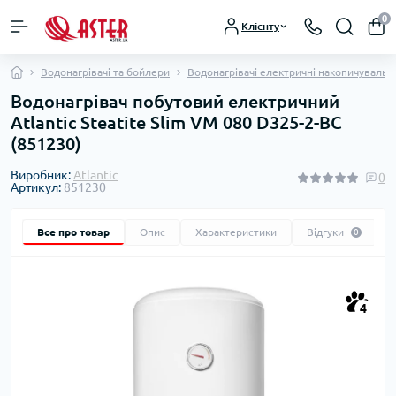
0
Клієнту
Водонагрівачі та бойлери
Водонагрівачі електричні накопичувальні
Водонагрівач побутовий електричний
Atlantic Steatite Slim VM 080 D325-2-BC
(851230)
Виробник:
Atlantic
0
Артикул:
851230
Все про товар
Опис
Характеристики
Відгуки
0
4