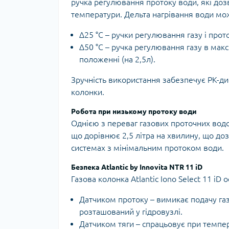
ручка регулювання протоку води, які доз
температури. Дельта нагрівання води мож
Δ25 °С – ручки регулювання газу і про
Δ50 °С – ручка регулювання газу в мак
положенні (на 2,5л).
Зручність використання забезпечує РК-ди
колонки.
Робота при низькому протоку води
Однією з переваг газових проточних водон
що дорівнює 2,5 літра на хвилину, що доз
системах з мінімальним протоком води.
Безпека Atlantic by Innovita NTR 11 iD
Газова колонка Atlantic Iono Select 11 i
Датчиком протоку – вимикає подачу газ
розташований у гідровузлі.
Датчиком тяги – спрацьовує при темпер