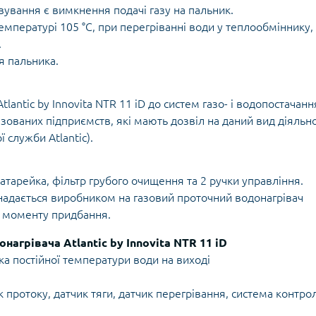
ування є вимкнення подачі газу на пальник.
емпературі 105 °С, при перегріванні води у теплообміннику,
.
я пальника.
lantic by Innovita NTR 11 iD до систем газо- і водопостачанн
зованих підприємств, які мають дозвіл на даний вид діяльно
 служби Atlantic).
атарейка, фільтр грубого очищення та 2 ручки управління.
 надається виробником на газовий проточний водонагрівач
к з моменту придбання.
агрівача Atlantic by Innovita NTR 11 iD
а постійної температури води на виході
к протоку, датчик тяги, датчик перегрівання, система контр