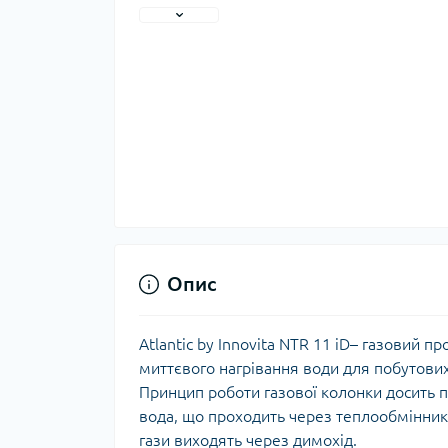
Сиф
з'є
Вер
Сиф
Кра
Точи
Ком
мон
Стрі
Куль
Відр
Куль
Поли
Куль
Прил
кран
Кол
Опис
Кол
Ком
Atlantic by Innovita NTR 11 iD– газовий 
кол
миттєвого нагрівання води для побутових
Кол
Принцип роботи газової колонки досить п
вод
вода, що проходить через теплообмінник, 
гази виходять через димохід.