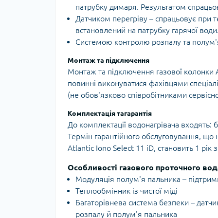
патрубку димаря. Результатом спрацьов
Датчиком перегріву – спрацьовує при т
встановлений на патрубку гарячої води
Системою контролю розпалу та полум'
Монтаж та підключення
Монтаж та підключення газової колонки At
повинні виконуватися фахівцями спеціалі
(не обов'язково співробітниками сервісної
Комплектація тагарантія
До комплектації водонагрівача входять: б
Термін гарантійного обслуговування, що
Atlantic Iono Select 11 iD, становить 1 рі
Особливості газового проточного водон
Модуляція полум'я пальника – підтримк
Теплообмінник із чистої міді
Багаторівнева система безпеки – датчи
розпалу й полум'я пальника