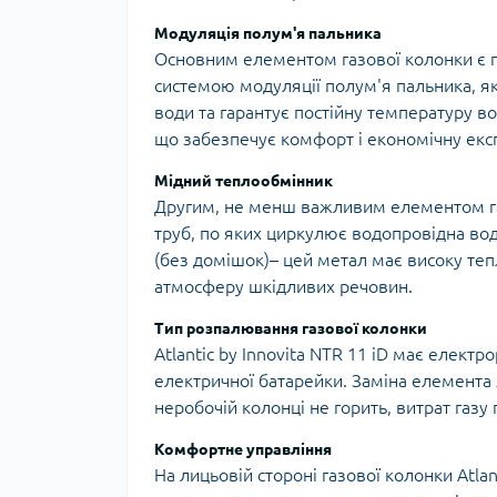
Модуляція полум'я пальника
Основним елементом газової колонки є па
системою модуляції полум'я пальника, як
Мул
води та гарантує постійну температуру в
Інд
що забезпечує комфорт і економічну екс
Мідний теплообмінник
Другим, не менш важливим елементом га
труб, по яких циркулює водопровідна вода
(без домішок)– цей метал має високу тепло
атмосферу шкідливих речовин.
Тип розпалювання газової колонки
Atlantic by Innovita NTR 11 iD має елект
Спе
електричної батарейки. Заміна елемента 
Зах
неробочій колонці не горить, витрат газу
Комфортне управління
На лицьовій стороні газової колонки Atlan