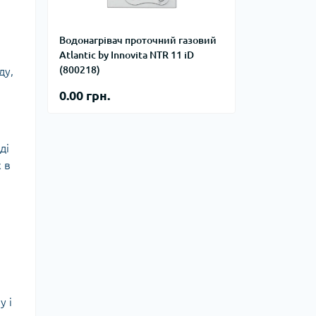
на
Курвіметри
Водонагрівач проточний газовий
Atlantic by Innovita NTR 11 iD
го тиску
(800218)
ду,
равлічні
для СТО
0.00 грн.
і компресори
 пускозарядні
ді
є в
у і