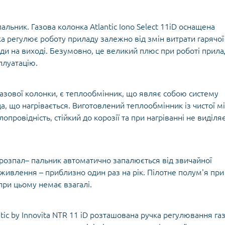
Оглядові вік
льник. Газова колонка Atlantic Iono Select 11iD оснащена
а регулює роботу приладу залежно від змін витрати гарячої
Мийки високо
ьтиметри
Запчастини для
оди на виході. Безумовно, це великий плюс при роботі прила
Домкрати гід
електроінструмента
икаторні викрутки
плуатацію.
Обладнання 
Запчастини до мийок
Автомобільн
високого тиску
Автохімія
зової колонки, є теплообмінник, що являє собою систему
Запчастини до
Автомобільні
кормоподрібнювачів
, що нагрівається. Виготовлений теплообмінник із чистої мі
пристрої
провідність, стійкий до корозії та при нагріванні не виділя
Запчастини до компресорів
ророзпал– пальник автоматично запалюється від звичайної
цодяг
живлення – приблизно один раз на рік. Пілотне полум'я при
исні рукавички
 при цьому немає взагалі.
tic by Innovita NTR 11 iD розташована ручка регулювання газ