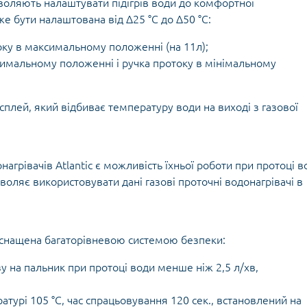
воляють налаштувати підігрів води до комфортної
е бути налаштована від Δ25 °С до Δ50 °С:
току в максимальному положенні (на 11л);
симальному положенні і ручка протоку в мінімальному
сплей, який відбиває температуру води на виході з газової
агрівачів Atlantic є можливість їхньої роботи при протоці в
воляє використовувати дані газові проточні водонагрівачі в
D оснащена багаторівневою системою безпеки:
у на пальник при протоці води менше ніж 2,5 л/хв,
атурі 105 °С, час спрацьовування 120 сек., встановлений на