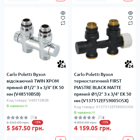
24
24
Carlo Poletti Вузол
Carlo Poletti Вузол
відсікаючий TWIN ХРОМ
термостатичний FIRST
прямий Ø1/2″ З x 3/4″ EK 50
PIASTRE BLACK MATTE
мм (V48510BSB)
прямий Ø1/2″ З x 3/4″ EK 50
Код товару: V48510BSB
мм (V137512EFS9005OSX)
В наявності
Код товару: V137512EFS9005OSX
В наявності
0
0
6 550.00 грн.
4 893.00 грн.
-15%
-15%
5 567.50 грн.
4 159.05 грн.