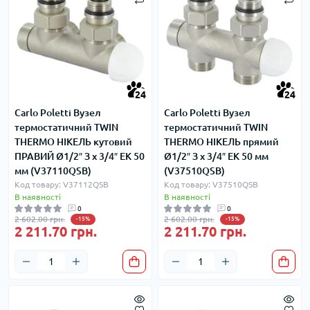
24
24
Carlo Poletti Вузел
Carlo Poletti Вузел
термостатичний TWIN
термостатичний TWIN
THERMO НІКЕЛЬ кутовий
THERMO НІКЕЛЬ прямий
ПРАВИЙ Ø1/2″ З x 3/4″ EK 50
Ø1/2″ З x 3/4″ EK 50 мм
мм (V37110QSB)
(V37510QSB)
Код товару: V37112QSB
Код товару: V37510QSB
В наявності
В наявності
0
0
2 602.00 грн.
2 602.00 грн.
-15%
-15%
2 211.70 грн.
2 211.70 грн.