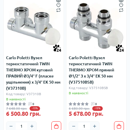
24
24
Carlo Poletti Вузел
Carlo Poletti Вузел
термостатичний TWIN
термостатичний TWIN
THERMO ХРОМ кутовий
THERMO ХРОМ прямий
ПРАВИЙ Ø3/4″ F (пласке
Ø1/2″ З x 3/4″ EK 50 мм
ущільнення) x 3/4″ EK 50 мм
(V37510BSB)
(V37310B)
Код товару: V37510BSB
В наявності
Код товару: V37310B
В наявності
0
0
7 648.00 грн.
6 680.00 грн.
-15%
-15%
6 500.80 грн.
5 678.00 грн.