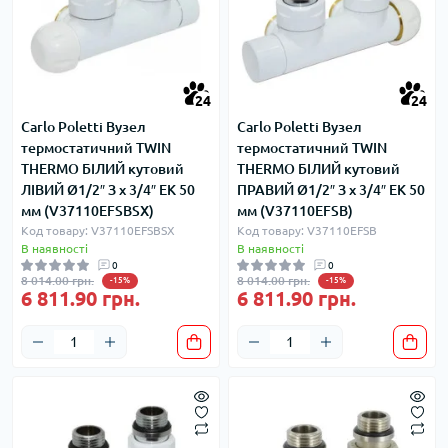
24
24
Carlo Poletti Вузел
Carlo Poletti Вузел
термостатичний TWIN
термостатичний TWIN
THERMO БІЛИЙ кутовий
THERMO БІЛИЙ кутовий
ЛІВИЙ Ø1/2″ З x 3/4″ EK 50
ПРАВИЙ Ø1/2″ З x 3/4″ EK 50
мм (V37110EFSBSX)
мм (V37110EFSB)
Код товару: V37110EFSBSX
Код товару: V37110EFSB
В наявності
В наявності
0
0
8 014.00 грн.
8 014.00 грн.
-15%
-15%
6 811.90 грн.
6 811.90 грн.