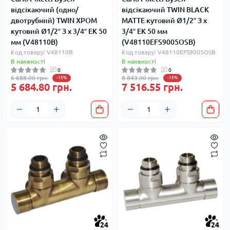
відсікаючий (одно/
відсікаючий TWIN BLACK
двотрубний) TWIN ХРОМ
MATTE кутовий Ø1/2″ З x
кутовий Ø1/2″ З x 3/4″ EK 50
3/4″ EK 50 мм
мм (V48110B)
(V48110EFS9005OSB)
Код товару: V48110B
Код товару: V48110EFS9005OSB
В наявності
В наявності
0
0
6 688.00 грн.
8 843.00 грн.
-15%
-15%
5 684.80 грн.
7 516.55 грн.
24
24