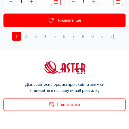
Показати ще
1
2
3
4
5
6
7
8
9
>
>|
Дізнавайтеся першим про акції та знижки
Підпишіться на нашу e-mail розсилку
Підписатися