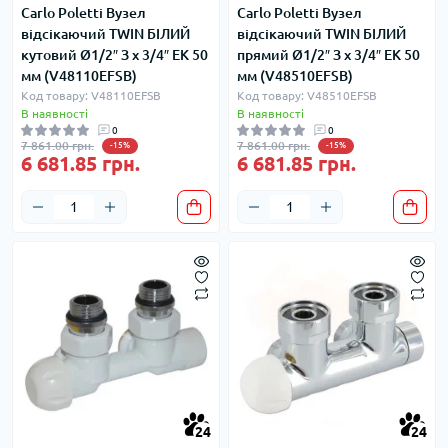
Carlo Poletti Вузел
Carlo Poletti Вузел
відсікаючий TWIN БІЛИЙ
відсікаючий TWIN БІЛИЙ
кутовий Ø1/2″ З x 3/4″ EK 50
прямий Ø1/2″ З x 3/4″ EK 50
мм (V48110EFSB)
мм (V48510EFSB)
Код товару: V48110EFSB
Код товару: V48510EFSB
В наявності
В наявності
0
0
7 861.00 грн.
7 861.00 грн.
-15%
-15%
6 681.85 грн.
6 681.85 грн.
24
24