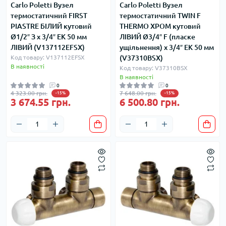
Carlo Poletti Вузел
Carlo Poletti Вузел
термостатичний FIRST
термостатичний TWIN F
PIASTRE БІЛИЙ кутовий
THERMO ХРОМ кутовий
Ø1/2″ З x 3/4″ EK 50 мм
ЛІВИЙ Ø3/4″ F (пласке
ЛІВИЙ (V137112EFSX)
ущільнення) x 3/4″ EK 50 мм
Код товару: V137112EFSX
(V37310BSX)
В наявності
Код товару: V37310BSX
В наявності
0
0
4 323.00 грн.
7 648.00 грн.
-15%
-15%
3 674.55 грн.
6 500.80 грн.