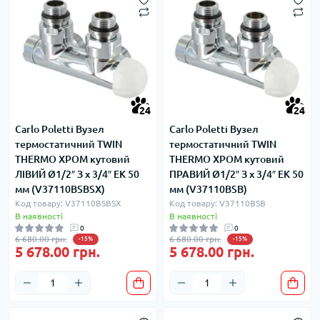
24
24
Carlo Poletti Вузел
Carlo Poletti Вузел
термостатичний TWIN
термостатичний TWIN
THERMO ХРОМ кутовий
THERMO ХРОМ кутовий
ЛІВИЙ Ø1/2″ З x 3/4″ EK 50
ПРАВИЙ Ø1/2″ З x 3/4″ EK 50
мм (V37110BSBSX)
мм (V37110BSB)
Код товару: V37110BSBSX
Код товару: V37110BSB
В наявності
В наявності
0
0
6 680.00 грн.
6 680.00 грн.
-15%
-15%
5 678.00 грн.
5 678.00 грн.