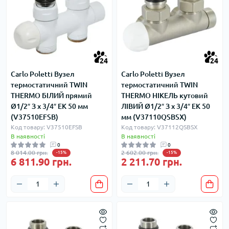
24
24
Carlo Poletti Вузел
Carlo Poletti Вузел
термостатичний TWIN
термостатичний TWIN
THERMO БІЛИЙ прямий
THERMO НІКЕЛЬ кутовий
Ø1/2″ З x 3/4″ EK 50 мм
ЛІВИЙ Ø1/2″ З x 3/4″ EK 50
(V37510EFSB)
мм (V37110QSBSX)
Код товару: V37510EFSB
Код товару: V37112QSBSX
В наявності
В наявності
0
0
8 014.00 грн.
2 602.00 грн.
-15%
-15%
6 811.90 грн.
2 211.70 грн.