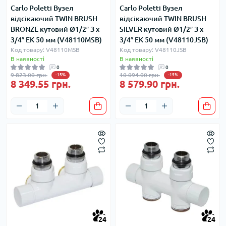
Carlo Poletti Вузел
Carlo Poletti Вузел
відсікаючий TWIN BRUSH
відсікаючий TWIN BRUSH
BRONZE кутовий Ø1/2″ З x
SILVER кутовий Ø1/2″ З x
3/4″ EK 50 мм (V48110MSB)
3/4″ EK 50 мм (V48110JSB)
Код товару: V48110MSB
Код товару: V48110JSB
В наявності
В наявності
0
0
9 823.00 грн.
10 094.00 грн.
-15%
-15%
8 349.55 грн.
8 579.90 грн.
24
24