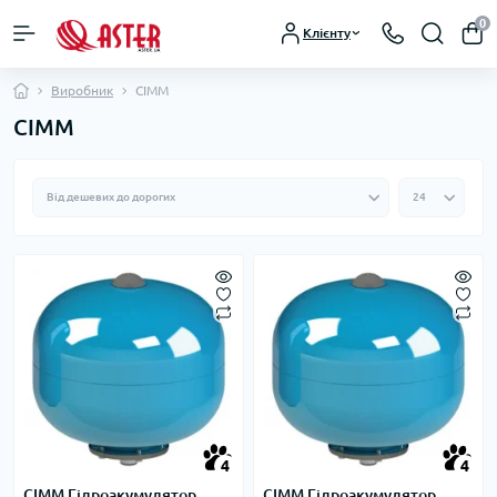
0
Клієнту
Виробник
CIMM
CIMM
4
4
CIMM Гідроакумулятор
CIMM Гідроакумулятор