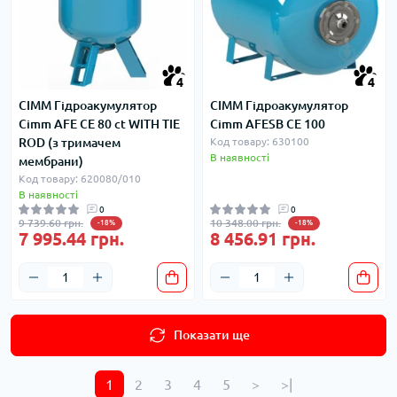
4
4
CIMM Гідроакумулятор
CIMM Гідроакумулятор
Cimm AFE CE 80 ct WITH TIE
Cimm AFESB CE 100
ROD (з тримачем
Код товару: 630100
В наявності
мембрани)
Код товару: 620080/010
В наявності
0
0
9 739.60 грн.
10 348.00 грн.
-18%
-18%
7 995.44 грн.
8 456.91 грн.
Показати ще
1
2
3
4
5
>
>|