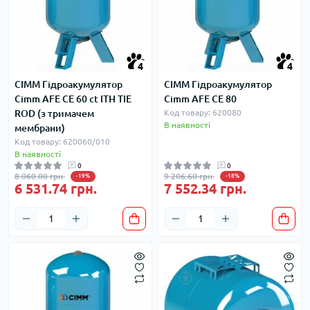
4
4
CIMM Гідроакумулятор
CIMM Гідроакумулятор
Cimm AFE CE 60 ct ITH TIE
Cimm AFE CE 80
ROD (з тримачем
Код товару: 620080
В наявності
мембрани)
Код товару: 620060/010
В наявності
0
0
8 060.00 грн.
9 206.60 грн.
-19%
-18%
6 531.74 грн.
7 552.34 грн.