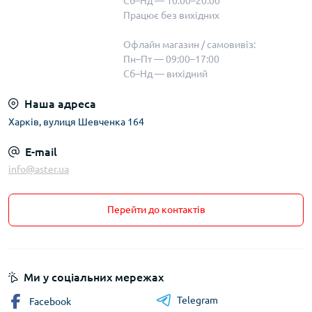
Сб–Нд — 10:00–20:00
Працює без вихідних
Офлайн магазин / самовивіз:
Пн–Пт — 09:00–17:00
Сб–Нд — вихідний
Наша адреса
Харків, вулиця Шевченка 164
E-mail
info@aster.ua
Перейти до контактів
Ми у соціальних мережах
Telegram
Facebook