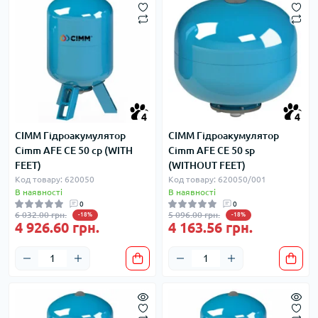
4
4
CIMM Гідроакумулятор
CIMM Гідроакумулятор
Cimm AFE CE 50 cp (WITH
Cimm AFE CE 50 sp
FEET)
(WITHOUT FEET)
Код товару: 620050
Код товару: 620050/001
В наявності
В наявності
0
0
6 032.00 грн.
5 096.00 грн.
-18%
-18%
4 926.60 грн.
4 163.56 грн.