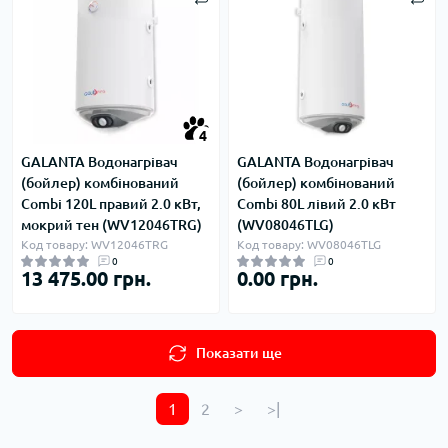
4
GALANTA Водонагрівач
GALANTA Водонагрівач
(бойлер) комбінований
(бойлер) комбінований
Combi 120L правий 2.0 кВт,
Combi 80L лівий 2.0 кВт
мокрий тен (WV12046TRG)
(WV08046TLG)
Код товару: WV12046TRG
Код товару: WV08046TLG
0
0
13 475.00 грн.
0.00 грн.
Показати ще
1
2
>
>|