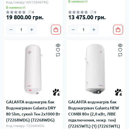
В наявності
Код товару: WV15046TRG
В наявності
0
0
19 800.00 грн.
13 475.00 грн.
4
4
GALANTA водонагрів.бак
GALANTA водонагрів.бак
Водонагрівач Galanta DRY
Водонагрівач Galanta NEW
80 Slim, сухий Тен 2x1000 Вт
COMBI 80л (2,0 кВт, ЛІВЕ
(72268WDG) (72268WDG)
підключення, мокр. тен)
Код товару: 72268WDG
(72265WTL) {1} (72265WTL)