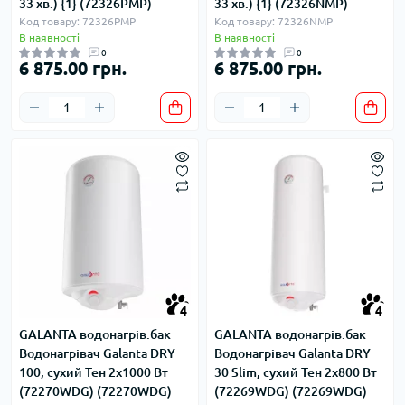
33 хв.) {1} (72326PMP)
33 хв.) {1} (72326NMP)
Код товару: 72326PMP
Код товару: 72326NMP
В наявності
В наявності
0
0
6 875.00 грн.
6 875.00 грн.
4
4
GALANTA водонагрів.бак
GALANTA водонагрів.бак
Водонагрівач Galanta DRY
Водонагрівач Galanta DRY
100, сухий Тен 2x1000 Вт
30 Slim, сухий Тен 2x800 Вт
(72270WDG) (72270WDG)
(72269WDG) (72269WDG)