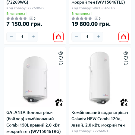
(72269WG)
мокрий тен (WV15046TLG)
Код товару: 72269WG
Код товару: WV15046TLG
В наявності
В наявності
0
0
7 150.00 грн.
19 800.00 грн.
4
4
GALANTA Водонагрівач
Комбінований водонагрівач
(бойлер) комбінований
Galanta NEW Combi 120л,
Combi 150L правий 2.0 кВт,
лівий, 2.0 кВт, мокрий тен
мокрий тен (WV15046TRG)
Код товару: 72266WTL