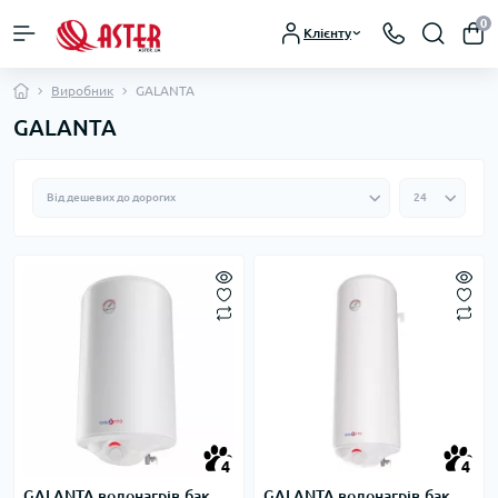
0
Клієнту
Виробник
GALANTA
GALANTA
4
4
GALANTA водонагрів.бак
GALANTA водонагрів.бак