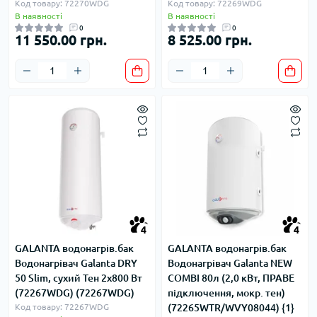
Код товару: 72270WDG
Код товару: 72269WDG
В наявності
В наявності
0
0
11 550.00 грн.
8 525.00 грн.
4
4
GALANTA водонагрів.бак
GALANTA водонагрів.бак
Водонагрівач Galanta DRY
Водонагрівач Galanta NEW
50 Slim, сухий Тен 2x800 Вт
COMBI 80л (2,0 кВт, ПРАВЕ
(72267WDG) (72267WDG)
підключення, мокр. тен)
Код товару: 72267WDG
(72265WTR/WVY08044) {1}