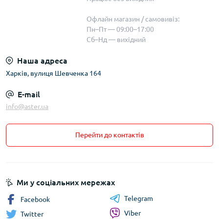
Офлайн магазин / самовивіз:
Пн–Пт — 09:00–17:00
Сб–Нд — вихідний
Наша адреса
Харків, вулиця Шевченка 164
E-mail
info@aster.ua
Перейти до контактів
Ми у соціальних мережах
Telegram
Facebook
Viber
Twitter