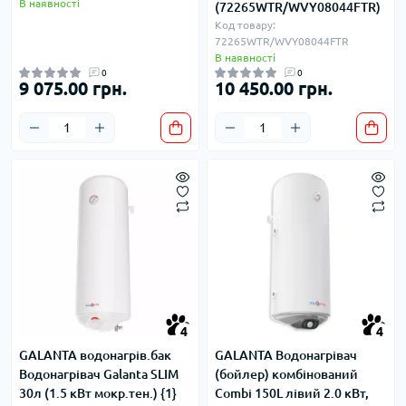
В наявності
(72265WTR/WVY08044FTR)
Код товару:
72265WTR/WVY08044FTR
В наявності
0
0
9 075.00 грн.
10 450.00 грн.
4
4
GALANTA водонагрів.бак
GALANTA Водонагрівач
Водонагрівач Galanta SLIM
(бойлер) комбінований
30л (1.5 кВт мокр.тен.) {1}
Combi 150L лівий 2.0 кВт,