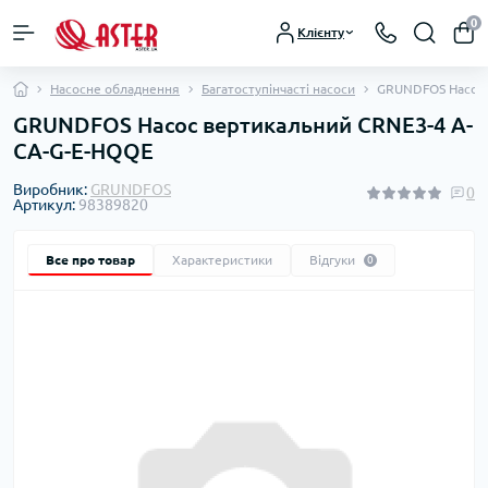
0
Клієнту
Насосне обладнення
Багатоступінчасті насоси
GRUNDFOS Насос 
GRUNDFOS Насос вертикальний CRNE3-4 A-
CA-G-E-HQQE
Виробник:
GRUNDFOS
0
Артикул:
98389820
Все про товар
Характеристики
Відгуки
0