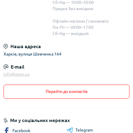
Сб–Нд — 10:00–20:00
Працює без вихідних
Офлайн магазин / самовивіз:
Пн–Пт — 09:00–17:00
Сб–Нд — вихідний
Наша адреса
Харків, вулиця Шевченка 164
E-mail
info@aster.ua
Перейти до контактів
Ми у соціальних мережах
Telegram
Facebook