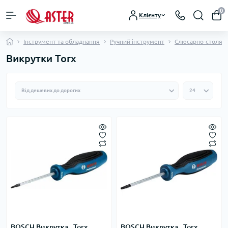
0
Клієнту
Інструмент та обладнання
Ручний інструмент
Слюсарно-столярн
Викрутки Torx
BOSCH Викрутка , Torx
BOSCH Викрутка , Torx