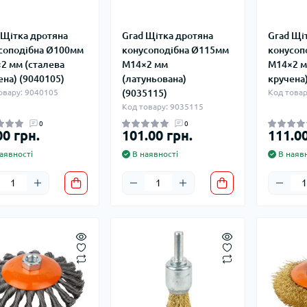
Оглядові вік
 Щітка дротяна
Grad Щітка дротяна
Grad Щі
соподібна Ø100мм
конусоподібна Ø115мм
конусоп
Мийки високо
2 мм (сталева
М14×2 мм
М14×2 м
ьтиметри
Запчастини для
Домкрати гід
ена) (9040105)
(латуньована)
кручена)
електроінструмента
икаторні викрутки
Обладнання 
овару: 9040105
(9035115)
Код товар
Запчастини до мийок
Автомобільн
Код товару: 9035115
високого тиску
Автохімія
0
0
Запчастини до
00 грн.
101.00 грн.
111.00
Автомобільні
кормоподрібнювачів
пристрої
аявності
В наявності
В наявн
Запчастини до компресорів
цодяг
исні рукавички