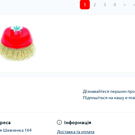
1
2
3
4
>
>
Дізнавайтеся першим про 
Підпишіться на нашу e-ma
реса
Інформація
ця Шевченка 164
Доставка та оплата