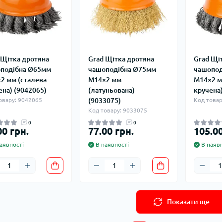
 Щітка дротяна
Grad Щітка дротяна
Grad Щі
подібна Ø65мм
чашоподібна Ø75мм
чашопод
2 мм (сталева
М14×2 мм
М14×2 м
ена) (9042065)
(латуньована)
кручена)
овару: 9042065
(9033075)
Код товар
Код товару: 9033075
0
0
00 грн.
77.00 грн.
105.00
аявності
В наявності
В наявн
Показати ще