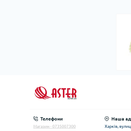
Телефони
Наша ад
Магазин - 0735007300
Харків, вули