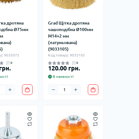
тка дротяна
Grad Щітка дротяна
одібна Ø75мм
чашоподібна Ø100мм
мм
М14×2 мм
ована)
(латуньована)
5)
(9033105)
у: 9035075
Код товару: 9033105
0
0
грн.
120.00 грн.
ості
В наявності