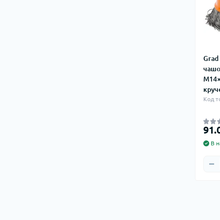
Grad
чашо
М14×
круч
Код т
91.
В н