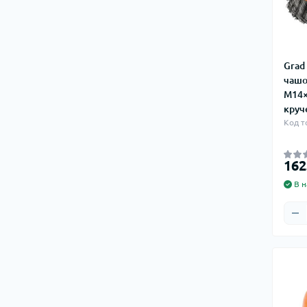
Grad
чашо
М14×
круч
Код т
162
В н