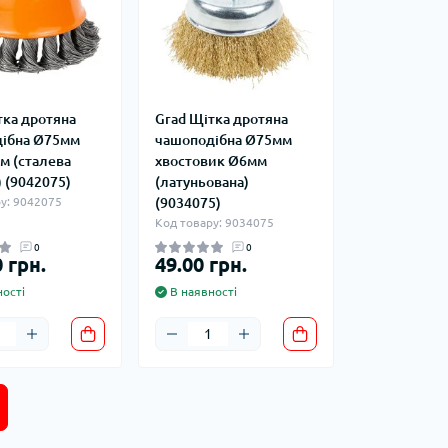
тка дротяна
Grad Щітка дротяна
ібна Ø75мм
чашоподібна Ø75мм
м (сталева
хвостовик Ø6мм
 (9042075)
(латуньована)
у: 9042075
(9034075)
Код товару: 9034075
0
0
 грн.
49.00 грн.
ості
В наявності