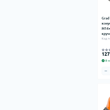
Grad
кону
М14×
круч
Код т
127
В н