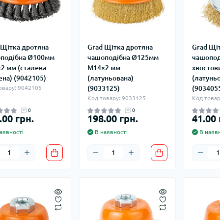
 Щітка дротяна
Grad Щітка дротяна
Grad Щі
подібна Ø100мм
чашоподібна Ø125мм
чашопод
2 мм (сталева
М14×2 мм
хвостов
ена) (9042105)
(латуньована)
(латунь
овару: 9042105
(9033125)
(903405
Код товару: 9033125
Код товар
0
0
.00 грн.
198.00 грн.
41.00 
аявності
В наявності
В наявн