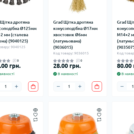
 Щітка дротяна
Grad Щітка дротяна
Grad Щі
соподібна Ø125мм
конусоподібна Ø17мм
конусоп
2 мм (сталева
хвостовик Ø6мм
М14×2 
ена) (9040125)
(латуньована)
(латунь
овару: 9040125
(9036015)
(903507
Код товару: 9036015
Код товар
0
0
.00 грн.
28.00 грн.
80.00 
аявності
В наявності
В наявн