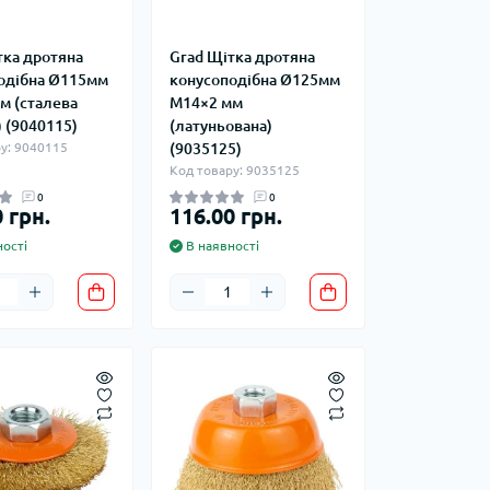
на
Курвіметри
тка дротяна
Grad Щітка дротяна
одібна Ø115мм
конусоподібна Ø125мм
го тиску
м (сталева
М14×2 мм
равлічні
 (9040115)
(латуньована)
для СТО
у: 9040115
(9035125)
і компресори
Код товару: 9035125
0
0
 грн.
116.00 грн.
 пускозарядні
ості
В наявності