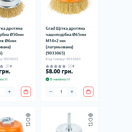
тка дротяна
Grad Щітка дротяна
ібна Ø50мм
чашоподібна Ø65мм
ик Ø6мм
М14×2 мм
ована)
(латуньована)
5)
(9033065)
у: 9034055
Код товару: 9033065
0
0
грн.
58.00 грн.
ості
В наявності