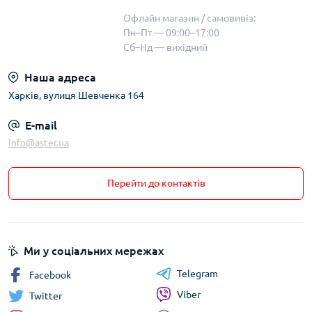
Офлайн магазин / самовивіз:
Пн–Пт — 09:00–17:00
Сб–Нд — вихідний
Наша адреса
Харків, вулиця Шевченка 164
E-mail
info@aster.ua
Перейти до контактів
Ми у соціальних мережах
Telegram
Facebook
Viber
Twitter