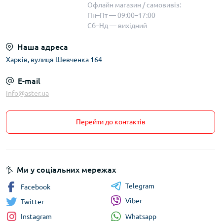
Офлайн магазин / самовивіз:
Пн–Пт — 09:00–17:00
Сб–Нд — вихідний
Наша адреса
Харків, вулиця Шевченка 164
E-mail
info@aster.ua
Перейти до контактів
Ми у соціальних мережах
Telegram
Facebook
Viber
Twitter
Whatsapp
Instagram