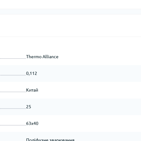
Оглядові вік
Мийки високо
ьтиметри
Запчастини для
Домкрати гід
електроінструмента
икаторні викрутки
Обладнання 
Запчастини до мийок
Автомобільн
високого тиску
Автохімія
Thermo Alliance
Запчастини до
Автомобільні
кормоподрібнювачів
пристрої
0,112
Запчастини до компресорів
Китай
цодяг
25
исні рукавички
63x40
Поліфузне зварювання