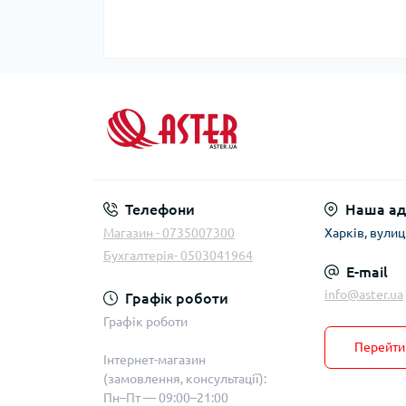
Телефони
Наша ад
Магазин - 0735007300
Харків, вули
Бухгалтерія- 0503041964
E-mail
info@aster.ua
Графік роботи
Графік роботи
Перейти 
Інтернет-магазин
(замовлення, консультації):
Пн–Пт — 09:00–21:00