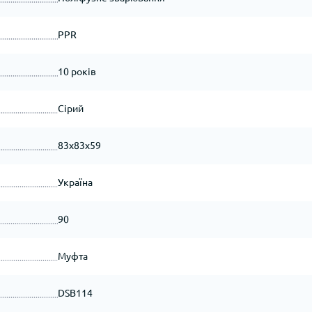
PPR
10 років
Сірий
83х83х59
Україна
90
Муфта
DSB114