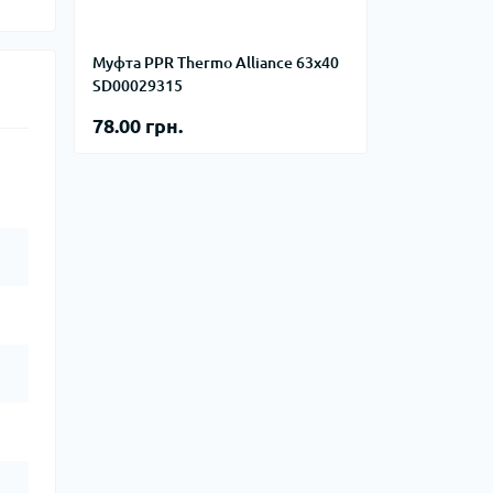
на
Курвіметри
Муфта PPR Thermo Alliance 63х40
SD00029315
го тиску
равлічні
78.00 грн.
для СТО
і компресори
 пускозарядні