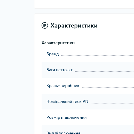
Характеристики
Мул
Інд
Характеристики
Бренд
Вага нетто, кг
Країна-виробник
Спе
Номінальний тиск PN
Зах
Розмір підключення
Вид підключення