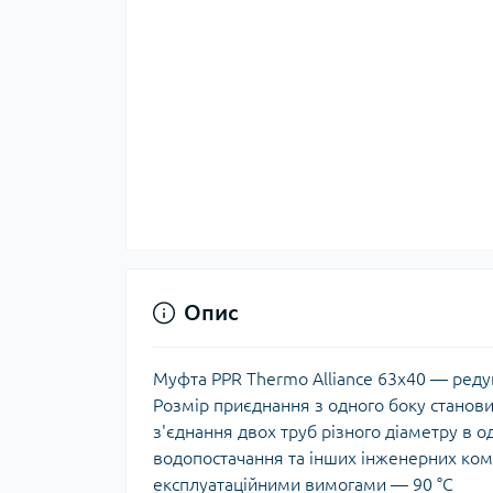
Сиф
з'є
Вер
Сиф
Кра
Точи
Ком
мон
Стрі
Куль
Відр
Куль
Поли
Куль
Прил
кран
Кол
Опис
Кол
Ком
Муфта PPR Thermo Alliance 63х40 — реду
кол
Розмір приєднання з одного боку становит
Кол
з'єднання двох труб різного діаметру в 
вод
водопостачання та інших інженерних ком
експлуатаційними вимогами — 90 °C