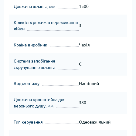
Довжина шланга, мм
1500
Кількість режимів перемикання
3
лійки
Країна-виробник
Чехія
Система запобігання
Є
скручуванню шланга
Вид монтажу
Настінний
Довжина кронштейна для
380
верхнього душу, мм
Тип керування
Одноважільний