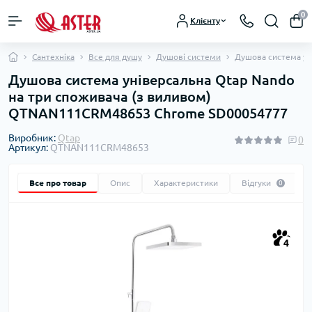
0
Клієнту
Сантехніка
Все для душу
Душові системи
Душова система ун
Душова система універсальна Qtap Nando
на три споживача (з виливом)
QTNAN111CRM48653 Chrome SD00054777
Виробник:
Qtap
0
Артикул:
QTNAN111CRM48653
Все про товар
Опис
Характеристики
Відгуки
0
4