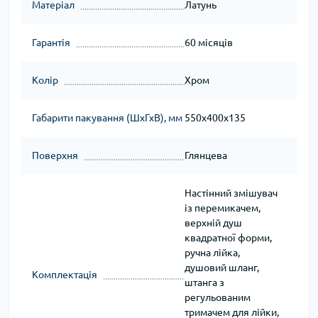
Матеріал
Латунь
Гарантія
60 місяців
Колір
Хром
Габарити пакування (ШхГхВ), мм
550х400х135
Поверхня
Глянцева
Настінний змішувач
із перемикачем,
верхній душ
квадратної форми,
ручна лійка,
душовий шланг,
Комплектація
штанга з
регульованим
тримачем для лійки,