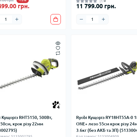
9.00 грн.
-15%
0
499.00 грн.
11 799.00 грн.
4
i Кущоріз RHT5150, 500Вт,
Ryobi Кущоріз RY18HT55A-0 
 50см, крок різу 22мм
ONE+ лезо 55см крок різу 24
3002795)
3.6кг (без АКБ та ЗП) (513300
овару: 5133002795
Код товару: 5133004909