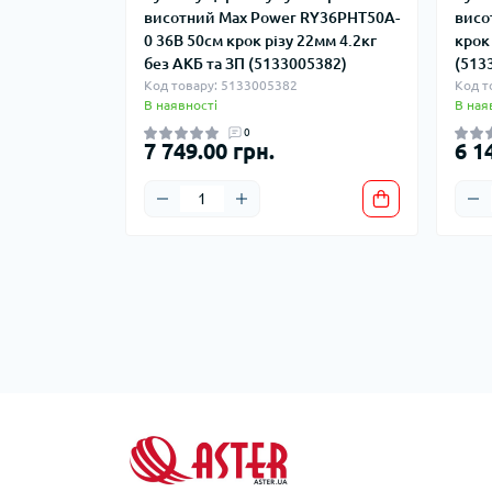
висотний Max Power RY36PHT50A-
висо
0 36В 50см крок різу 22мм 4.2кг
крок
без АКБ та ЗП (5133005382)
(513
Код товару: 5133005382
Код т
В наявності
В ная
0
7 749.00 грн.
6 1