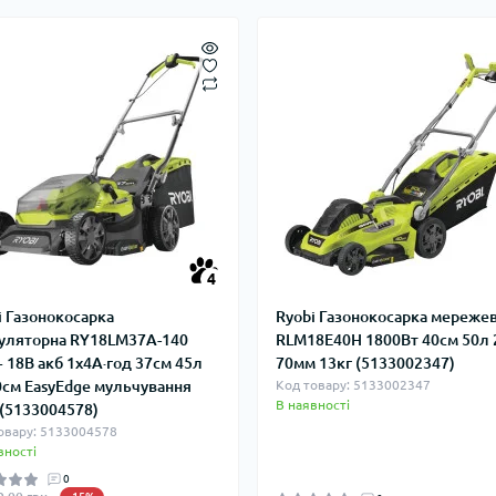
4
i Газонокосарка
Ryobi Газонокосарка мереже
уляторна RY18LM37A-140
RLM18E40H 1800Вт 40см 50л 
 18В акб 1х4А·год 37см 45л
70мм 13кг (5133002347)
0см EasyEdge мульчування
Код товару: 5133002347
В наявності
 (5133004578)
овару: 5133004578
вності
0