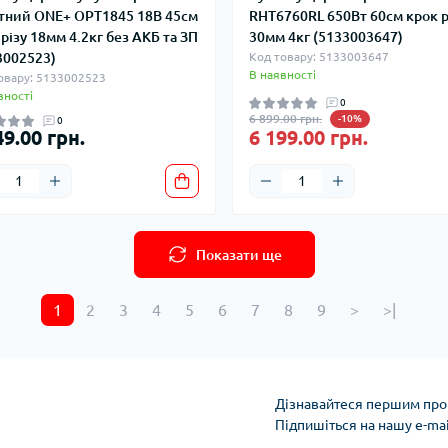
тний ONE+ OPT1845 18В 45см
RHT6760RL 650Вт 60см крок р
 різу 18мм 4.2кг без АКБ та ЗП
30мм 4кг (5133003647)
3002523)
Код товару: 5133003647
В наявності
овару: 5133002523
вності
0
6 899.00 грн.
-10%
0
49.00 грн.
6 199.00 грн.
Показати ще
1
2
3
4
5
6
7
8
9
>
>|
Дізнавайтеся першим про 
Підпишіться на нашу e-ma