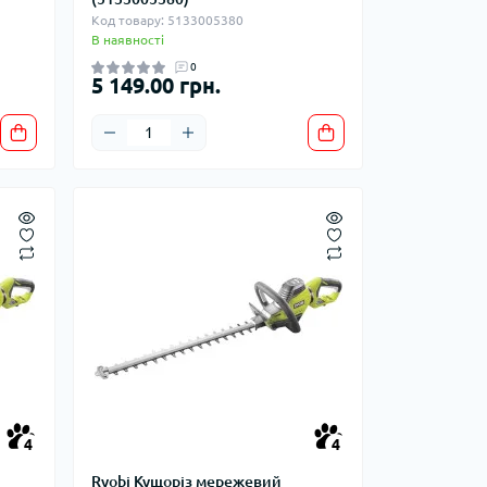
Код товару: 5133005380
В наявності
0
5 149.00 грн.
4
4
Ryobi Кущоріз мережевий