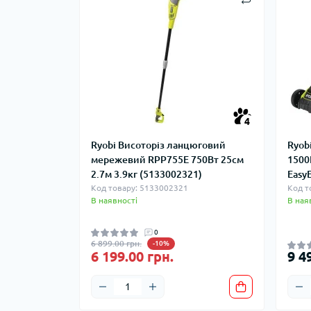
Мул
Інд
4
Ryobi Висоторіз ланцюговий
Ryob
мережевий RPP755E 750Вт 25см
1500
2.7м 3.9кг (5133002321)
Easy
Код товару: 5133002321
Код т
В наявності
В ная
Спе
0
6 899.00 грн.
Зах
-10%
6 199.00 грн.
9 4