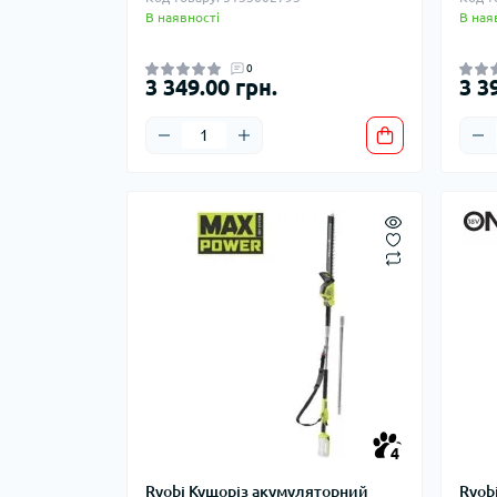
В наявності
В ная
0
3 349.00 грн.
3 3
4
Ryobi Кущоріз акумуляторний
Ryob