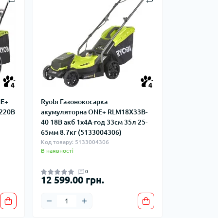
на
Курвіметри
го тиску
равлічні
для СТО
і компресори
4
4
 пускозарядні
NE+
Ryobi Газонокосарка
/220В
акумуляторна ONE+ RLM18X33B-
40 18В акб 1х4А·год 33см 35л 25-
65мм 8.7кг (5133004306)
Код товару: 5133004306
В наявності
0
12 599.00 грн.