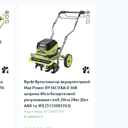
4
4
ва
Ryobi Культиватор акумуляторний
20-
Max Power RY36CVXA-0 36В
ширина 40см безщітковий
регулювання глиб.20см 28кг (без
АКБ та ЗП) (5133005763)
Код товару: 5133005763
В наявності