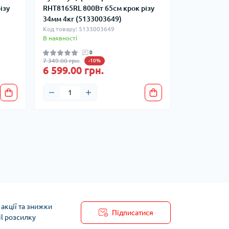
ізу
RHT8165RL 800Вт 65см крок різу
34мм 4кг (5133003649)
Код товару: 5133003649
В наявності
0
7 349.00 грн.
-10%
6 599.00 грн.
акції та знижки
Підписатися
il розсилку