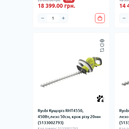
25 999.00 грн.
16 99
-29%
18 399.00 грн.
14 
4
Ryobi Кущоріз RHT4550,
Ryob
450Вт,лезо 50см, крок різу 20мм
лезо
(5133002793)
(513
Код товару: 5133002793
Код т