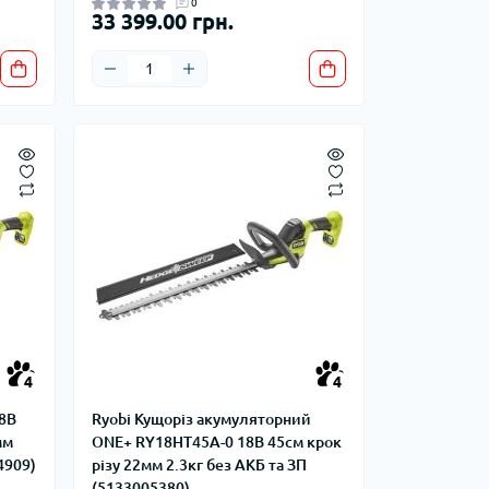
0
33 399.00 грн.
4
4
18В
Ryobi Кущоріз акумуляторний
мм
ONE+ RY18HT45A-0 18В 45см крок
4909)
різу 22мм 2.3кг без АКБ та ЗП
(5133005380)