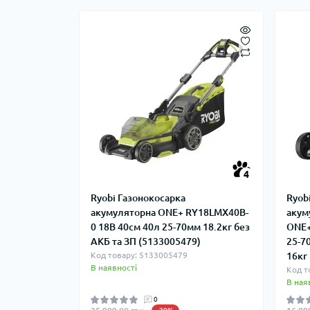
4
Ryobi Газонокосарка
Ryob
акумуляторна ONE+ RY18LMX40B-
акум
0 18В 40см 40л 25-70мм 18.2кг без
ONE+
АКБ та ЗП (5133005479)
25-7
Код товару: 5133005479
16кг
В наявності
Код т
В ная
0