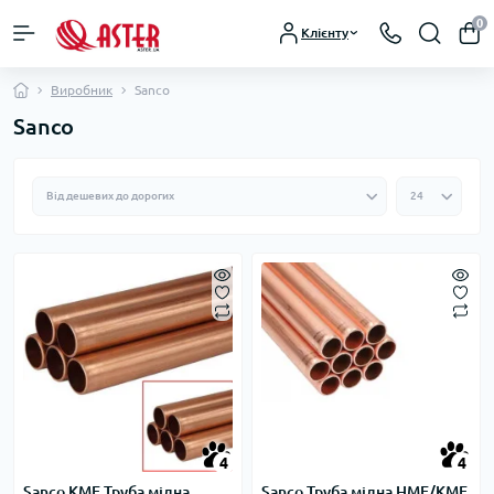
0
Клієнту
Виробник
Sanco
Sanco
4
4
Sanco KME Труба мідна
Sanco Труба мідна HME/KME