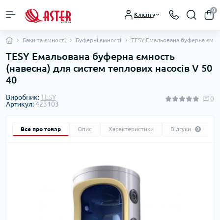
0
Клієнту
Баки та ємності
Буферні ємності
TESY Емальована буферна ємнос
TESY Емальована буферна ємность
(навесна) для систем теплових насосів V 50
40
Виробник:
TESY
0
Артикул:
423103
Все про товар
Опис
Характеристики
Відгуки
0