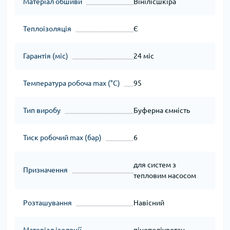
Матеріал обшиви
Вінілісшкіра
Теплоізоляція
Є
Гарантія (міс)
24 міс
Температура робоча max (°C)
95
Тип виробу
Буферна ємність
Тиск робочий max (бар)
6
для систем з
Призначення
тепловим насосом
Розташування
Навісний
Матеріал ізоляції
пінополіуретан