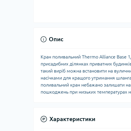
Мул
Інд
Опис
Кран поливальний Thermo Alliance Base 1
присадибних ділянках приватних будинкі
такий виріб можна встановити на вулич
насічками для кращого утримання шланга
поливальний кран небажано залишати на 
пошкоджень при низьких температурах 
Спе
Зах
Характеристики