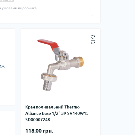
на
Курвіметри
а умовами виробника
го тиску
равлічні
для СТО
і компресори
 пускозарядні
кож
Кран поливальний Thermo
Alliance Base 1/2" ЗР SV140W15
SD00007248
118.00 грн.