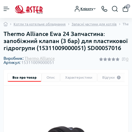
0
Клієнту
Котли та котельне обладнання
Запасні частини для котлів
Therm
Thermo Alliance Ewa 24 Запчастина:
запобіжний клапан (3 бар) для пластикової
гідрогрупи (15311009000051) SD00057016
Виробник:
Thermo Alliance
0
Артикул:
15311009000051
Все про товар
Опис
Характеристики
Відгуки
0