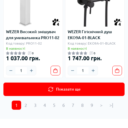
4
4
WEZER Високий змішувач
WEZER Гігієнічний душ
для умивальника PRO11-02
EKO9A-01-BLACK
Код товару: PRO11-02
Код товару: EKO9A-01-BLACK
В наявності
В наявності
0
0
1 037.00 грн.
1 747.00 грн.
Показати ще
1
2
3
4
5
6
7
8
9
>
>|