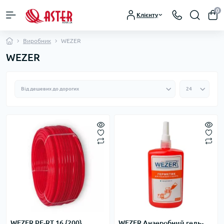
0
Клієнту
Виробник
WEZER
WEZER
WEZER PE-RT 16 {200}
WEZER Анаеробний гель-