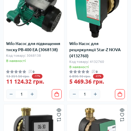
Wilo Насос для підвищення
Wilo Насос для
тиску PB-400 EA (3068138)
рециркуляції Star-Z NOVA
Код товару: 3068138
(4132760)
В наявності
Код товару: 4132760
В наявності
0
0
13 351.50 грн.
6 890.10 грн.
-17%
-21%
11 124.32 грн.
5 469.36 грн.