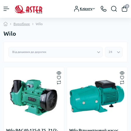
0
Клієнту
Виробник
Wilo
Wilo
Wilo BAC40-125-0.75_71/2-
Wilo Відцентровий насос