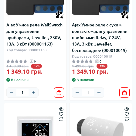
4
4
Ajax Умное реле WallSwitch
Ajax Умное реле с сухим
для управления
контактом для управления
приборами, Jeweller, 230V,
приборами Relay, 7-24V,
13А, 3 кВт (000001163)
13А, 3 кВт, Jeweller,
Код товара: 000001163
беспроводное (000010019)
Код товара: 000010019
0
0
1 499.00 грн.
1 499.00 грн.
-10%
-10%
1 349.10 грн.
1 349.10 грн.
В наличии
В наличии