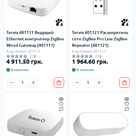
4
4
Tervix 401111 Ведущий
Tervix 401121 Расширитель
Ethernet контроллер ZigBee
сети ZigBee Pro Line ZigBee
Wired Gateway (401111)
Repeater (401121)
Код товара: 401111
Код товара: 401121
0
0
4 911.50 грн.
1 964.60 грн.
В наличии
В наличии