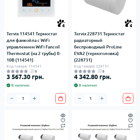
4
4
Tervix 114541 Термостат
Tervix 228731 Термостат
для фанкойла с WiFi
радиаторный
управлением WiFi Fancoil
беспроводный ProLine
Thermostat (на 2 трубы) 0-
EVA2 (термоголовка)
10В (114541)
(228731)
Код товара: 114541
Код товара: 228731
0
0
3 567.30 грн.
4 342.80 грн.
В наличии
В наличии