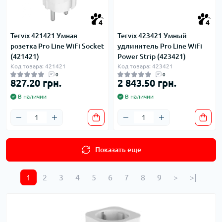
4
4
Tervix 421421 Умная
Tervix 423421 Умный
розетка Pro Line WiFi Socket
удлинитель Pro Line WiFi
(421421)
Power Strip (423421)
Код товара: 421421
Код товара: 423421
0
0
827.20 грн.
2 843.50 грн.
В наличии
В наличии
Показать еще
1
2
3
4
5
6
7
8
9
>
>|