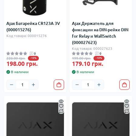
Ajax Батарейка CR123A 3V
Ajax Держатель для
(000015276)
фиксации на DIN-рейке DIN
Код товара: 000015276
for Relay и WallSwitch
(000027623)
Код товара: 000027623
0
0
220.00 грн.
199.00 грн.
-10%
-10%
198.00 грн.
179.10 грн.
В наличии
В наличии