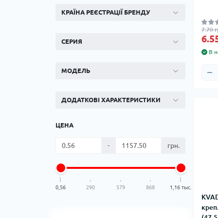
КРАЇНА РЕЄСТРАЦІЇ БРЕНДУ
7.70 г
6.5
СЕРИЯ
В н
МОДЕЛЬ
ДОДАТКОВІ ХАРАКТЕРИСТИКИ
ЦЕНА
-
грн.
0,56
290
579
868
1,16 тыс.
KVAD
креп
(47-