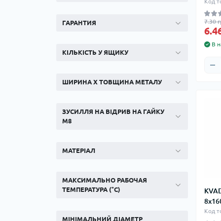
Ком
Код т
кол
7.30 г
ГАРАНТИЯ
Кол
6.4
во
В н
КІЛЬКІСТЬ У ЯЩИКУ
Мул
Інд
ШИРИНА Х ТОВЩИНА МЕТАЛУ
ЗУСИЛЛЯ НА ВІДРИВ НА ГАЙКУ
М8
МАТЕРІАЛ
Сп
МАКСИМАЛЬНО РАБОЧАЯ
Защ
ТЕМПЕРАТУРА (°C)
KVAD
8x16
Код т
МІНІМАЛЬНИЙ ДІАМЕТР