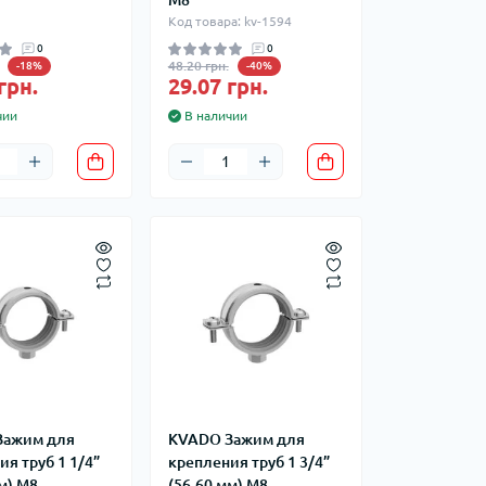
M8
Код товара: kv-1594
0
0
48.20 грн.
-18%
-40%
грн.
29.07 грн.
чии
В наличии
Зажим для
KVADO Зажим для
я труб 1 1/4”
крепления труб 1 3/4”
м) М8
(56-60 мм) М8