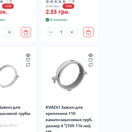
0
0
2.90 грн.
-12%
-12%
рн.
2.55 грн.
чии
В наличии
Зажим для
KVADO Зажим для
ционной трубы
крепления 110
канализационных труб,
а: kv-1413
размер 4 "(109-116 мм)