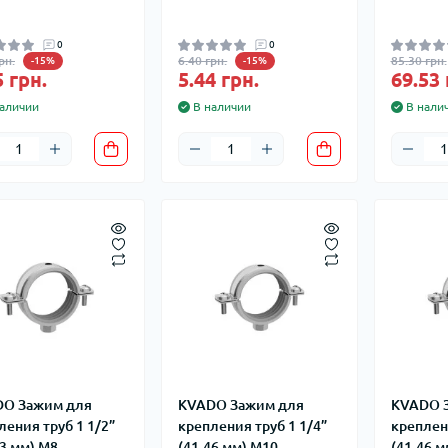
0
0
рн.
6.40 грн.
85.30 грн.
-15%
-15%
5 грн.
5.44 грн.
69.53 
аличии
В наличии
В нали
O Зажим для
KVADO Зажим для
KVADO 
ления труб 1 1/2”
крепления труб 1 1/4”
креплени
53 мм) М8
(41-46 мм) М10
(41-46 м