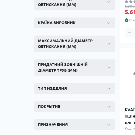
ОБТИСКАННЯ (ММ)
6.30 г
5.6
В н
КРАЇНА ВИРОБНИК
МАКСИМАЛЬНИЙ ДІАМЕТР
ОБТИСКАННЯ (ММ)
ПРИДАТНИЙ ЗОВНІШНІЙ
ДІАМЕТР ТРУБ (ММ)
ТИП ИЗДЕЛИЯ
ПОКРЫТИЕ
KVA
оцин
для 
ПРИЗНАЧЕННЯ
Код т