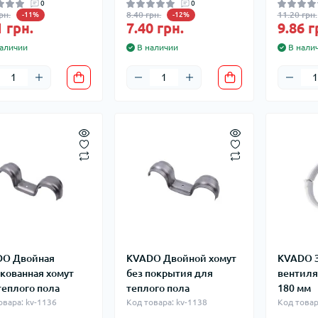
0
0
рн.
8.40 грн.
11.20 грн.
-11%
-12%
1 грн.
7.40 грн.
9.86 г
аличии
В наличии
В нали
DO Двойная
KVADO Двойной хомут
KVADO 
кованная хомут
без покрытия для
вентиля
теплого пола
теплого пола
180 мм
овара: kv-1136
Код товара: kv-1138
Код товар