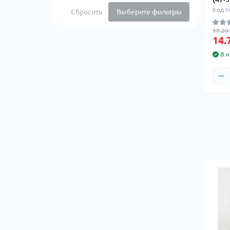
Код т
Сбросить
Выберите фильтры
19.20 
14.
В н