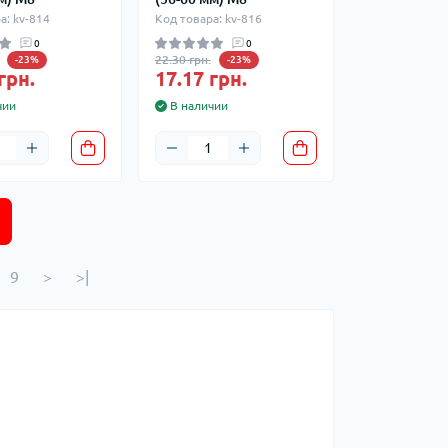
а: kv-814
Код товара: kv-816
0
0
22.30 грн.
-23%
-23%
грн.
17.17 грн.
чии
В наличии
9
>
>|