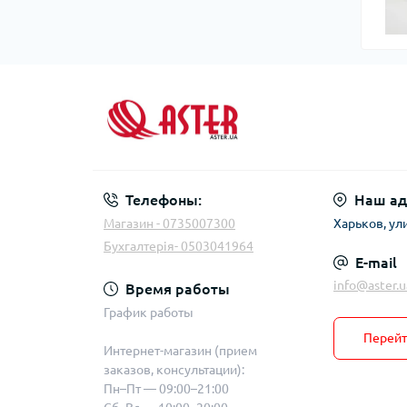
Телефоны:
Наш ад
Магазин - 0735007300
Харьков, ул
Бухгалтерія- 0503041964
E-mail
info@aster.u
Время работы
График работы
Перейт
Интернет-магазин (прием
заказов, консультации):
Пн–Пт — 09:00–21:00