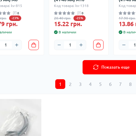
овара: kv-815
Код товара: kv-1318
Код товар
0
0
грн.
20.40 грн.
17.90 грн.
-23%
-25%
79 грн.
15.22 грн.
13.86 
аличии
В наличии
В нали
Показать еще
1
2
3
4
5
6
7
8