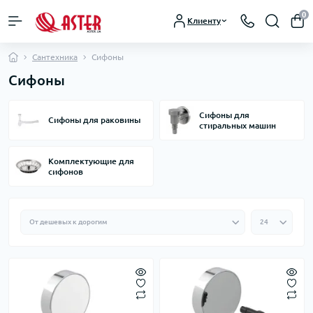
0
Клиенту
Сантехника
Сифоны
Сифоны
Сифоны для
Сифоны для раковины
стиральных машин
Комплектующие для
сифонов