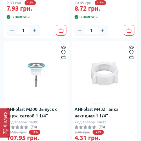
9.33 грн.
10.49 грн.
-15%
-17%
7.93 грн.
8.72 грн.
В наличии
В наличии
ANI-plast М200 Выпуск с
ANI-plast М432 Гайка
Фильтр
нерж. сеткой 1 1/4"
накидная 1 1/4"
Код товара: М200
Код товара: М432
0
0
127.00 грн.
5.46 грн.
-15%
-21%
107.95 грн.
4.31 грн.