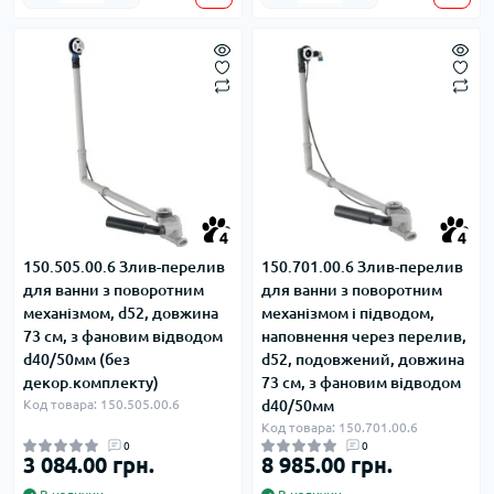
4
4
150.505.00.6 Злив-перелив
150.701.00.6 Злив-перелив
для ванни з поворотним
для ванни з поворотним
механізмом, d52, довжина
механізмом і підводом,
73 см, з фановим відводом
наповнення через перелив,
d40/50мм (без
d52, подовжений, довжина
декор.комплекту)
73 см, з фановим відводом
Код товара: 150.505.00.6
d40/50мм
Код товара: 150.701.00.6
0
0
3 084.00 грн.
8 985.00 грн.