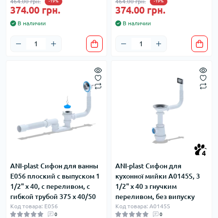
464.00 грн.
464.00 грн.
-19%
-19%
374.00 грн.
374.00 грн.
В наличии
В наличии
4
ANI-plast Сифон для ванны
ANI-plast Сифон для
Е056 плоский с выпуском 1
кухонної мийки A0145S, 3
1/2" x 40, с переливом, с
1/2" x 40 з гнучким
гибкой трубой 375 x 40/50
переливом, без випуску
Код товара: Е056
Код товара: A0145S
0
0