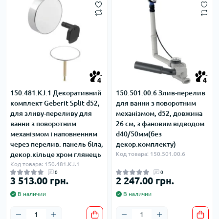
4
4
150.481.KJ.1 Декоративний
150.501.00.6 Злив-перелив
комплект Geberit Split d52,
для ванни з поворотним
для зливу-переливу для
механізмом, d52, довжина
ванни з поворотним
26 см, з фановим відводом
механізмом і наповненням
d40/50мм(без
через перелив: панель біла,
декор.комплекту)
декор.кільце хром глянець
Код товара: 150.501.00.6
Код товара: 150.481.KJ.1
0
0
3 513.00 грн.
2 247.00 грн.
В наличии
В наличии