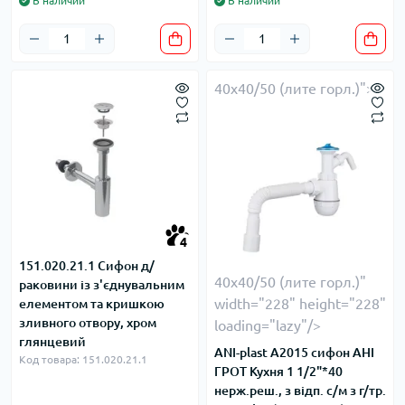
В наличии
В наличии
40х40/50 (лите горл.)">
4
151.020.21.1 Сифон д/
40х40/50 (лите горл.)"
раковини із з'єднувальним
width="228" height="228"
елементом та кришкою
зливного отвору, хром
loading="lazy"/>
глянцевий
ANI-plast A2015 сифон АНІ
Код товара: 151.020.21.1
ГРОТ Кухня 1 1/2"*40
нерж.реш., з відп. с/м з г/тр.