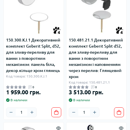
4
4
150.300.KJ.1 Декоративний
150.481.21.1 Декоративний
комплект Geberit Split, d52,
комплект Geberit Split d52,
для зливу-переливу для
для зливу-переливу для
ванни з поворотним
ванни з поворотним
механізмом: панель біла,
механізмом і наповненням
декор.кільце хром глянець
через перелив: Глянцевий
Код товара: 150.300.KJ.1
хром
Код товара: 150.481.21.1
0
0
1 959.00 грн.
3 513.00 грн.
В наличии
В наличии