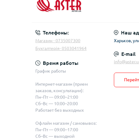
фи
вел
Ста
Наб
Кра
Кр
пли
Нап
со
Ста
Сме
Кра
Точ
Сме
мо
Телефоны:
Наш ад
Лен
Сме
Пол
Магазин - 0735007300
Харьков, ул
Від
кр
Сме
Бухгалтерія- 0503041964
мо
Шар
E-mail
MIN
Сме
info@aster.u
Время работы
Шар
Сме
График работы
Шар
Ко
Перейт
сме
При
Интернет-магазин (прием
сан
Мо
заказов, консультации):
вен
Пн–Пт — 09:00–21:00
Сб–Вс — 10:00–20:00
Работает без выходных
Офлайн магазин / самовывоз:
Кол
Пн–Пт — 09:00–17:00
Кол
Сб–Вс — выходной