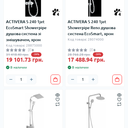
4
4
ACTIVERA S 240 1jet
ACTIVERA S 240 1jet
EcoSmart Showerpipe
Showerpipe Reno душова
душова система зі
система EcoSmart, хром
змішувачем, хром
Код товара: 28074000
Код товара: 28875000
0
0
31 418.40 грн.
28 766.28 грн.
-39%
-39%
19 101.73 грн.
17 488.94 грн.
В наличии
В наличии