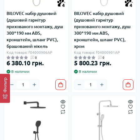
4
4
BILOVEC набір душовий
BILOVEC набір душовий
(душовий гарнітур
(душовий гарнітур
прихованого монтажу, душ
прихованого монтажу, душ
300*190 мм ABS,
300*190 мм ABS,
кронштейн, шланг PVC),
кронштейн, шланг PVC),
брашований нікель
хром
Код товара: f04000906AP
Код товара: f04000901AP
0
0
6 380.10 грн.
5 800.23 грн.
В наличии
В наличии
Фильтр