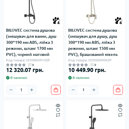
4
4
BILOVEC система душова
BILOVEC система душова
(змішувач для ванни, душ
(змішувач для душу, душ
300*190 мм ABS, лійка 3
300*190 мм ABS, лійка 3
режими, шланг 1700 мм
режими, шланг 1500 мм
PVC), чорний матовий
PVC), брашований нікель
Код товара: t030B00910SP
Код товара: t030S00906SP
0
0
12 320.07 грн.
10 449.90 грн.
В наличии
В наличии