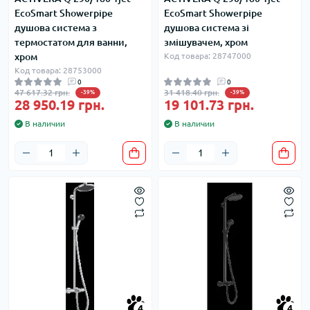
EcoSmart Showerpipe
EcoSmart Showerpipe
душова система з
душова система зі
термостатом для ванни,
змішувачем, хром
хром
Код товара: 28747000
Код товара: 28753000
0
0
47 617.32 грн.
31 418.40 грн.
-39%
-39%
28 950.19 грн.
19 101.73 грн.
В наличии
В наличии
4
4