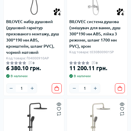
4
4
BILOVEC набір душовий
BILOVEC система душова
(душовий гарнітур
(змішувач для ванни, душ
прихованого монтажу, душ
300*190 мм ABS, лійка 3
300*190 мм ABS,
режими, шланг 1700 мм
кронштейн, шланг PVC),
PVC), хром
чорний матовий
Код товара: t030B00901SP
Код товара: f04000910AP
0
0
6 380.10 грн.
11 200.11 грн.
В наличии
В наличии