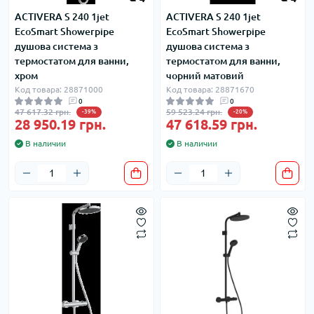
ACTIVERA S 240 1jet
ACTIVERA S 240 1jet
EcoSmart Showerpipe
EcoSmart Showerpipe
душова система з
душова система з
термостатом для ванни,
термостатом для ванни,
хром
чорний матовий
Код товара: 28871000
Код товара: 28871670
0
0
47 617.32 грн.
59 523.24 грн.
-39%
-20%
28 950.19 грн.
47 618.59 грн.
В наличии
В наличии