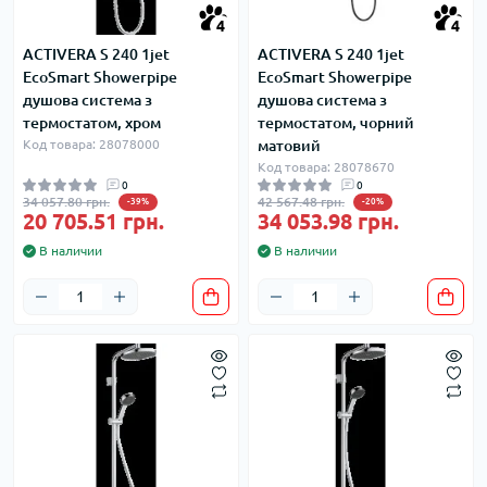
4
4
ACTIVERA S 240 1jet
ACTIVERA S 240 1jet
EcoSmart Showerpipe
EcoSmart Showerpipe
душова система з
душова система з
термостатом, хром
термостатом, чорний
Код товара: 28078000
матовий
Код товара: 28078670
0
0
34 057.80 грн.
42 567.48 грн.
-39%
-20%
20 705.51 грн.
34 053.98 грн.
В наличии
В наличии