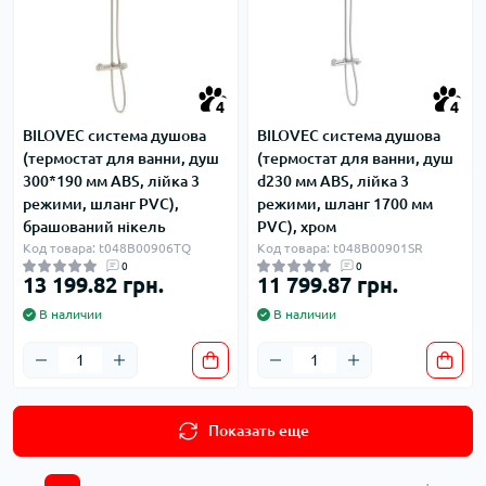
4
4
BILOVEC система душова
BILOVEC система душова
(термостат для ванни, душ
(термостат для ванни, душ
300*190 мм ABS, лійка 3
d230 мм ABS, лійка 3
режими, шланг PVC),
режими, шланг 1700 мм
брашований нікель
PVC), хром
Код товара: t048B00906TQ
Код товара: t048B00901SR
0
0
13 199.82 грн.
11 799.87 грн.
В наличии
В наличии
Показать еще