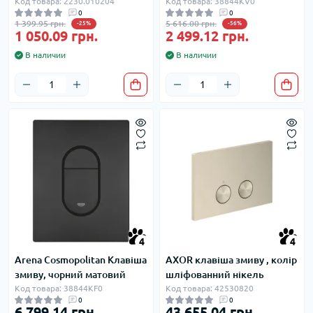
Код товара: 2230.010204
Код товара: 38844KV0
0
0
1 399.95 грн.
5 616.00 грн.
-25%
-56%
1 050.09 грн.
2 499.12 грн.
В наличии
В наличии
4
4
Arena Cosmopolitan Клавіша
AXOR клавіша змиву , колір
змиву, чорний матовий
шліфованний нікель
Код товара: 38844KF0
Код товара: 42530820
0
0
6 799.14 грн.
43 655.04 грн.