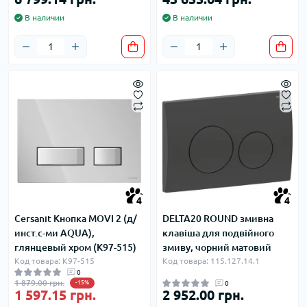
В наличии
В наличии
4
4
Cersanit Кнопка MOVI 2 (д/
DELTA20 ROUND змивна
инст.с-ми AQUA),
клавіша для подвійного
глянцевый хром (K97-515)
змиву, чорний матовий
Код товара: K97-515
Код товара: 115.127.14.1
0
1 879.00 грн.
-15%
0
1 597.15 грн.
2 952.00 грн.