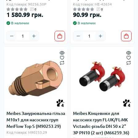
Код товара: 90256.50P
Код товара: ME-42634
0
0
1 580.99 грн.
90.99 грн.
В наличии
В наличии
4
4
Meibes Занурювальна гільза
Meibes Кінцевики для
M10x1 для насосних груп
насосних груп FL-UK/FL-MK
MeiFlow Top S (M90253.29)
Victaulic-різьба DN 50 x 2"
Код товара: M90253.29
ЗР PN10 (2 шт) (M66259.36)