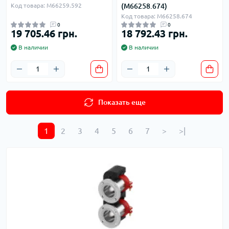
Код товара: M66259.592
(M66258.674)
Код товара: M66258.674
0
0
19 705.46 грн.
18 792.43 грн.
В наличии
В наличии
Показать еще
1
2
3
4
5
6
7
>
>|