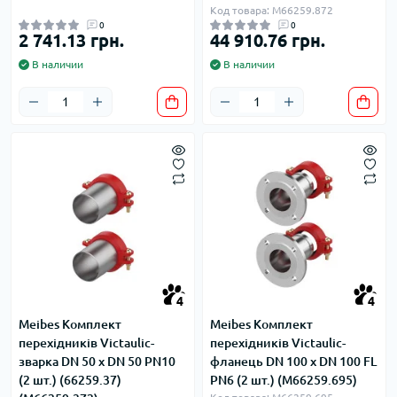
Код товара: M66259.872
0
0
2 741.13 грн.
44 910.76 грн.
В наличии
В наличии
4
4
Meibes Комплект
Meibes Комплект
перехідників Victaulic-
перехідників Victaulic-
зварка DN 50 x DN 50 PN10
фланець DN 100 x DN 100 FL
(2 шт.) (66259.37)
PN6 (2 шт.) (M66259.695)