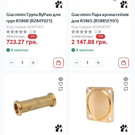
4
4
Giacomini Група ByPass для
Giacomini Пара кронштейнів
груп R586R (R284Y021)
для R586S (R588SEY01)
Код товара: R284Y021
Код товара: R588SEY01
0
0
763.23 грн.
2 266.53 грн.
-5%
-5%
723.27 грн.
2 147.88 грн.
В наличии
В наличии
4
4