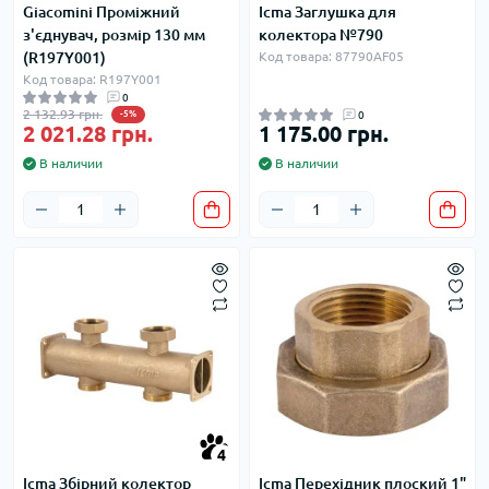
Giacomini Проміжний
Icma Заглушка для
з'єднувач, розмір 130 мм
колектора №790
(R197Y001)
Код товара: 87790AF05
Код товара: R197Y001
0
2 132.93 грн.
-5%
0
2 021.28 грн.
1 175.00 грн.
В наличии
В наличии
4
Icma Збірний колектор
Icma Перехідник плоский 1"