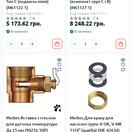
Тип С (подаюча лінія)
(комплект груп С і R)
(M61122.1)
(M61127.1)
Код товара: M61122.1
Код товара: M61127.1
0
0
5 173.62 грн.
8 248.22 грн.
В наличии
В наличии
4
Meibes Вставка з гільзою
Meibes Для крану для
для датчика температури
насосної групи V-UK, V-МK
Ду 25 мм (90256.50P)
11/4" (шайба) (ME-42634)