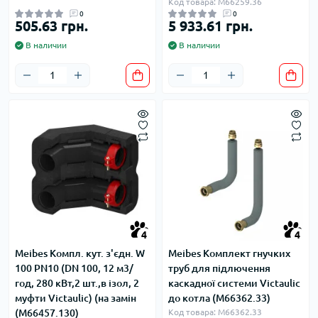
Код товара: M66259.36
0
0
505.63 грн.
5 933.61 грн.
В наличии
В наличии
4
4
Meibes Компл. кут. з'єдн. W
Meibes Комплект гнучких
100 PN10 (DN 100, 12 м3/
труб для підлючення
год, 280 кВт,2 шт.,в ізол, 2
каскадної системи Victaulic
муфти Victaulic) (на замін
до котла (M66362.33)
(M66457.130)
Код товара: M66362.33