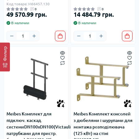
Код товара: M66457.130
0
0
49 570.99 грн.
14 484.79 грн.
В наличии
В наличии
Фильтр
4
4
Meibes Комплект для
Meibes Комплект консолей
підключ. каскад.
з дюбелями і шурупами для
системиDN100xDN100(Victaulic,з
монтажа розподілювача
патрубками для пристр.
(125 кВт) на стіні