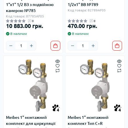
1"х1" 1/2 ВЗ з подвійною
1/2х1" ВВ №789
камерою №785
Код товара: 82789AF05
Код товара: 87785AF05
0
0
10 883.00 грн.
470.00 грн.
В наличии
В наличии
4
4
Meibes 1" монтажний
Meibes 1" монтажний
комплект для циркуляції
комплект Тип С+R