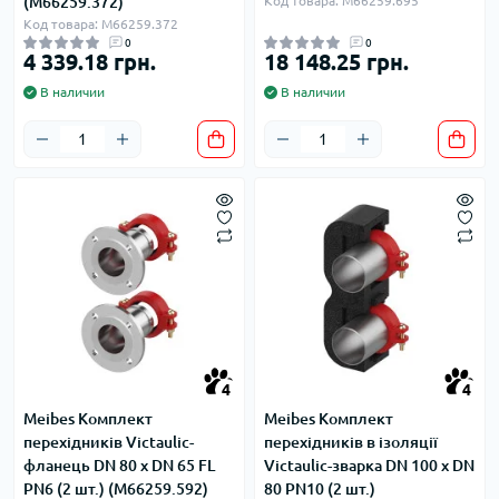
(M66259.372)
Код товара: M66259.695
Код товара: M66259.372
0
0
4 339.18 грн.
18 148.25 грн.
В наличии
В наличии
4
4
Meibes Комплект
Meibes Комплект
перехідників Victaulic-
перехідників в ізоляції
фланець DN 80 x DN 65 FL
Victaulic-зварка DN 100 x DN
PN6 (2 шт.) (M66259.592)
80 PN10 (2 шт.)