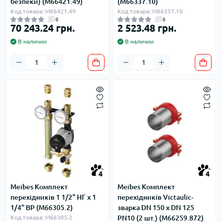
безпеки) (M66421.49)
(M66337.10)
Код товара: M66421.49
Код товара: M66337.10
0
0
70 243.24 грн.
2 523.48 грн.
В наличии
В наличии
4
4
Meibes Комплект
Meibes Комплект
перехідників 1 1/2" НГ х 1
перехідників Victaulic-
1/4" ВР (M66305.2)
зварка DN 150 x DN 125
Код товара: M66305.2
PN10 (2 шт.) (M66259.872)