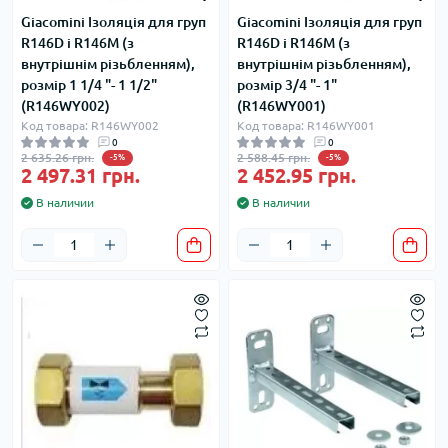
Giacomini Ізоляція для груп
Giacomini Ізоляція для груп
R146D і R146M (з
R146D і R146M (з
внутрішнім різьбленням),
внутрішнім різьбленням),
розмір 1 1/4 "- 1 1/2"
розмір 3/4 "- 1"
(R146WY002)
(R146WY001)
Код товара: R146WY002
Код товара: R146WY001
0
0
2 635.26 грн.
2 588.45 грн.
-5%
-5%
2 497.31 грн.
2 452.95 грн.
В наличии
В наличии