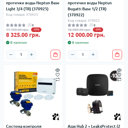
протечки воды Neptun Base
протечки воды Neptun
Light 3/4 (TR) (370925)
Bugatti Base 1/2 (TR)
Код товара: 370925
(370922)
Код товара: 370922
0
0
11 100.00 грн.
16 000.00 грн.
-25%
-25%
8 325.00 грн.
12 000.00 грн.
В наличии
В наличии
4
4
Система контроля
Ajax Hub 2 + LeaksProtect (2