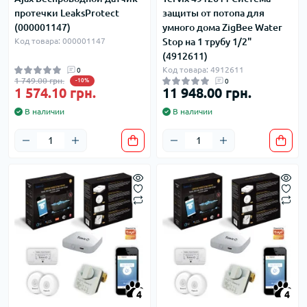
протечки LeaksProtect
защиты от потопа для
(000001147)
умного дома ZigBee Water
Код товара: 000001147
Stop на 1 трубу 1/2"
(4912611)
Код товара: 4912611
0
1 749.00 грн.
-10%
0
1 574.10 грн.
11 948.00 грн.
В наличии
В наличии
4
4