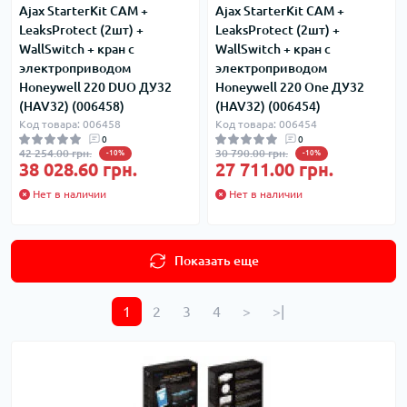
Ajax StarterKit CAM +
Ajax StarterKit CAM +
LeaksProtect (2шт) +
LeaksProtect (2шт) +
WallSwitch + кран с
WallSwitch + кран с
электроприводом
электроприводом
Honeywell 220 DUO ДУ32
Honeywell 220 One ДУ32
(HAV32) (006458)
(HAV32) (006454)
Код товара: 006458
Код товара: 006454
0
0
42 254.00 грн.
30 790.00 грн.
-10%
-10%
38 028.60 грн.
27 711.00 грн.
Нет в наличии
Нет в наличии
Показать еще
1
2
3
4
>
>|