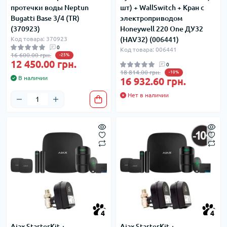
протечки воды Neptun
шт) + WallSwitch + Кран с
Bugatti Base 3/4 (TR)
электроприводом
(370923)
Honeywell 220 One ДУ32
Код товара: 370923
(HAV32) (006441)
0
Код товара: 006441
16 600.00 грн.
-25%
12 450.00 грн.
0
18 814.00 грн.
-10%
В наличии
16 932.60 грн.
Нет в наличии
4
4
Ajax StarterKit +
Ajax StarterKit +