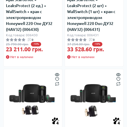
LeaksProtect (2 ед.) +
LeaksProtect (2 шт) +
WallSwitch + кран с
WallSwitch (1 шт) + кран с
электроприводом
электроприводом
Honeywell 220 One ДУ32
Honeywell 220 Duo ДУ32
(HAV32) (006430)
(HAV32) (006431)
Код товара: 006430
Код товара: 006431
0
0
25 790.00 грн.
37 254.00 грн.
-10%
-10%
23 211.00 грн.
33 528.60 грн.
Нет в наличии
Нет в наличии
4
4