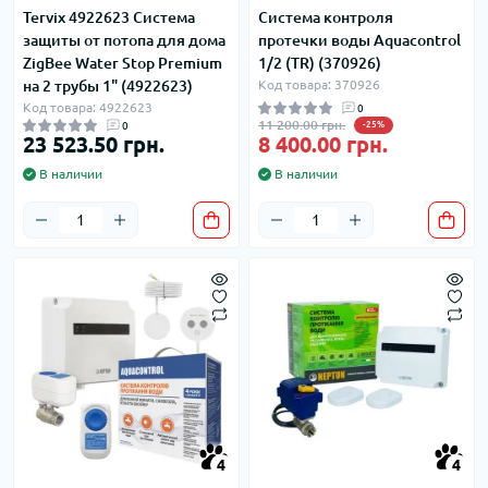
Tervix 4922623 Система
Система контроля
защиты от потопа для дома
протечки воды Aquacontrol
ZigBee Water Stop Premium
1/2 (TR) (370926)
на 2 трубы 1" (4922623)
Код товара: 370926
Код товара: 4922623
0
11 200.00 грн.
0
-25%
23 523.50 грн.
8 400.00 грн.
В наличии
В наличии
4
4