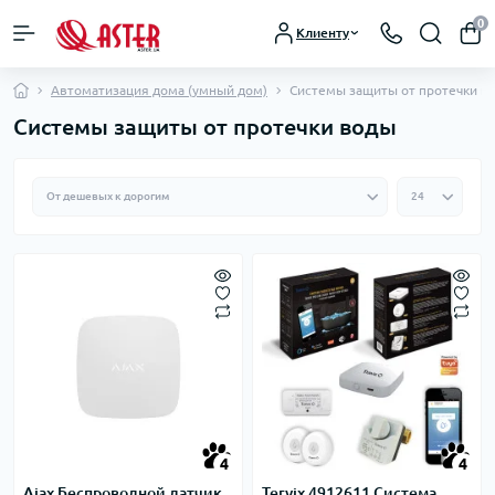
0
Клиенту
Автоматизация дома (умный дом)
Системы защиты от протечки в
Системы защиты от протечки воды
4
4
Ajax Беспроводной датчик
Tervix 4912611 Система