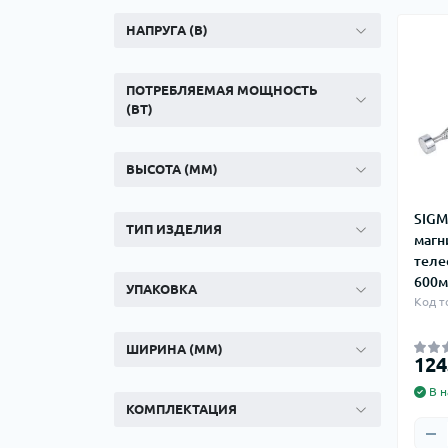
Ком
кол
НАПРУГА (В)
Кол
во
ПОТРЕБЛЯЕМАЯ МОЩНОСТЬ
(ВТ)
Мул
Інд
ВЫСОТА (ММ)
SIGM
ТИП ИЗДЕЛИЯ
магн
теле
600м
УПАКОВКА
Код т
ШИРИНА (ММ)
Сп
124
Защ
В н
КОМПЛЕКТАЦИЯ