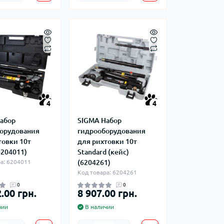
4
4
абор
SIGMA Набор
орудования
гидрооборудования
товки 10т
для рихтовки 10т
6204011)
Standard (кейс)
а: 6204011
(6204261)
Код товара: 6204261
0
0
.00 грн.
8 907.00 грн.
чии
В наличии