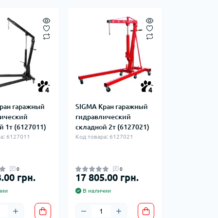
фланцевые
Курвіметри
аттерфляй
ланцевые
ратные,
кого тиску
идравлические
окна
ие для СТО
ьные
4
4
ры
ран гаражный
SIGMA Кран гаражный
ический
гидравлический
ьные
й 1т (6127011)
складной 2т (6127021)
ные устройства
а: 6127011
Код товара: 6127021
0
0
.00 грн.
17 805.00 грн.
чии
В наличии