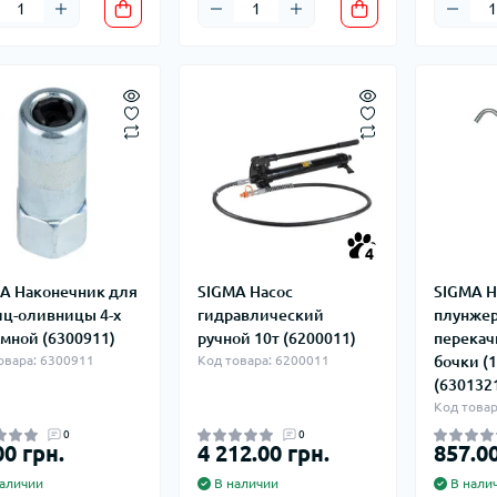
4
A Наконечник для
SIGMA Насос
SIGMA Н
ц-оливницы 4-х
гидравлический
плунже
мной (6300911)
ручной 10т (6200011)
перекач
овара: 6300911
Код товара: 6200011
бочки (
(630132
Код товар
0
0
00 грн.
4 212.00 грн.
857.00
аличии
В наличии
В нали