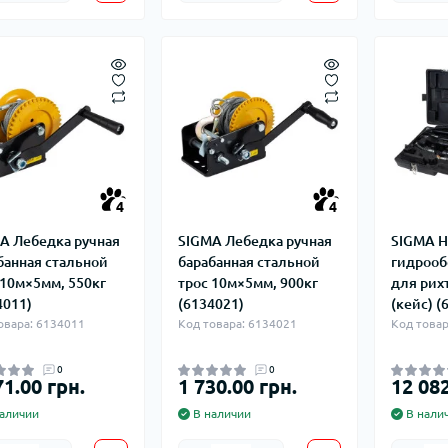
4
4
A Лебедка ручная
SIGMA Лебедка ручная
SIGMA Н
банная стальной
барабанная стальной
гидрооб
 10м×5мм, 550кг
трос 10м×5мм, 900кг
для рих
4011)
(6134021)
(кейс) (
овара: 6134011
Код товара: 6134021
Код товар
0
0
71.00 грн.
1 730.00 грн.
12 082
аличии
В наличии
В нали