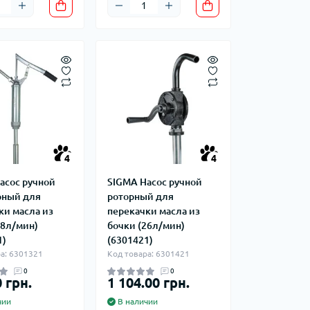
4
4
асос ручной
SIGMA Насос ручной
рный для
роторный для
ки масла из
перекачки масла из
18л/мин)
бочки (26л/мин)
1)
(6301421)
а: 6301321
Код товара: 6301421
0
0
 грн.
1 104.00 грн.
чии
В наличии