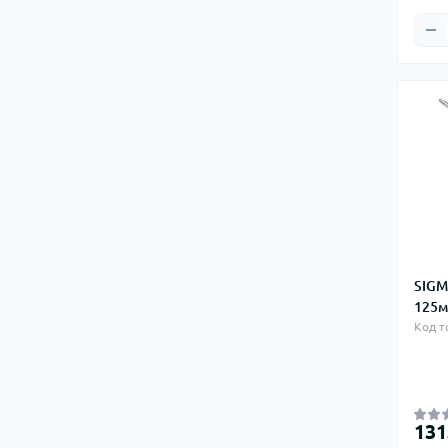
SIGM
125м
Код т
131