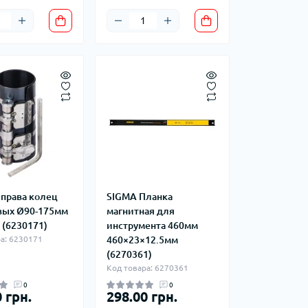
права колец
SIGMA Планка
ых Ø90-175мм
магнитная для
 (6230171)
инструмента 460мм
а: 6230171
460×23×12.5мм
(6270361)
Код товара: 6270361
0
0
 грн.
298.00 грн.