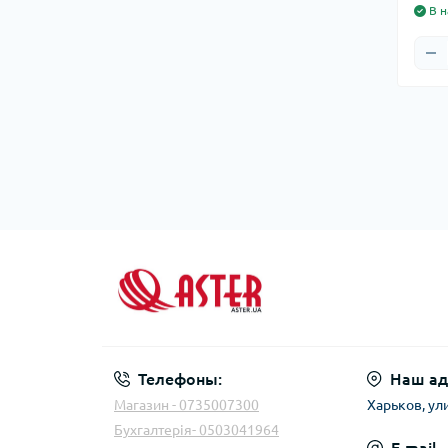
В н
Телефоны:
Наш ад
Магазин - 0735007300
Харьков, ул
Бухгалтерія- 0503041964