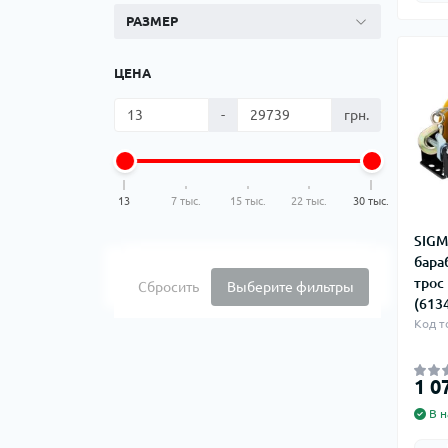
РАЗМЕР
ЦЕНА
-
грн.
13
7 тыс.
15 тыс.
22 тыс.
30 тыс.
SIGM
бара
трос
Сбросить
Выберите фильтры
(613
Код т
1 0
В н