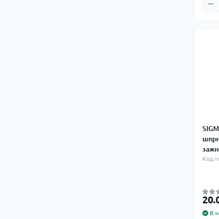
SIGM
шпри
зажи
Код т
20.
В н