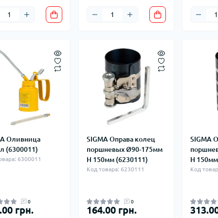
A Оливница
SIGMA Оправа колец
SIGMA О
л (6300011)
поршневых Ø90-175мм
поршнев
овара: 6300011
Н 150мм (6230111)
Н 150мм
Код товара: 6230111
Код товар
0
0
.00 грн.
164.00 грн.
313.00