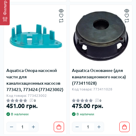
Фильтр
Aquatica Опора насосной
Aquatica Основание (для
части для
канализационного насоса)
канализационных насосов
(773411028)
773423, 773424 (773423002)
Код товара: 773411028
Код товара: 773423002
0
0
451.00 грн.
475.00 грн.
В наличии
В наличии