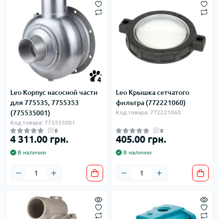
4
Leo Корпус насосной части
Leo Крышка сетчатого
для 775535, 7755353
фильтра (772221060)
(775535001)
Код товара: 772221060
Код товара: 775535001
0
0
4 311.00 грн.
405.00 грн.
В наличии
В наличии