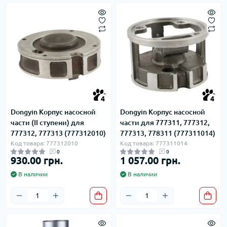
4
4
Dongyin Корпус насосной
Dongyin Корпус насосной
части (II ступени) для
части для 777311, 777312,
777312, 777313 (777312010)
777313, 778311 (777311014)
Код товара: 777312010
Код товара: 777311014
0
0
930.00 грн.
1 057.00 грн.
В наличии
В наличии