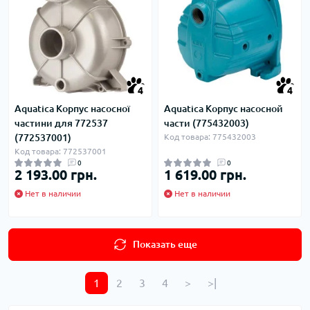
4
4
Aquatica Корпус насосної
Aquatica Корпус насосной
частини для 772537
части (775432003)
(772537001)
Код товара: 775432003
Код товара: 772537001
0
0
2 193.00 грн.
1 619.00 грн.
Нет в наличии
Нет в наличии
Показать еще
1
2
3
4
>
>|