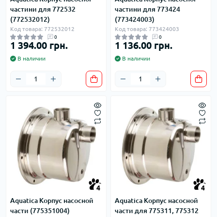
частини для 772532
частини для 773424
(772532012)
(773424003)
Код товара: 772532012
Код товара: 773424003
0
0
1 394.00 грн.
1 136.00 грн.
В наличии
В наличии
4
4
Aquatica Корпус насосной
Aquatica Корпус насосной
части (775351004)
части для 775311, 775312