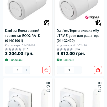
4
4
Danfoss Електронний
Danfoss Термоголовка Ally
термостат ЕСО2 RA+K
eTRV Zigbee для радіатора
(014G1001)
(014G2420)
Код товара: 014G1001
Код товара: 014G2420
0
0
3 204.00 грн.
4 812.00 грн.
В наличии
В наличии