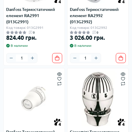
4
4
Danfoss Термостатичний
Danfoss Термостатичний
елемент RA2991
елемент RA2992
(013G2991)
(013G2992)
Код товара: 013G2991
Код товара: 013G2992
0
0
824.40 грн.
3 026.00 грн.
В наличии
В наличии
4
4
Danfoss Термостатичний
Giacomini Термостатична