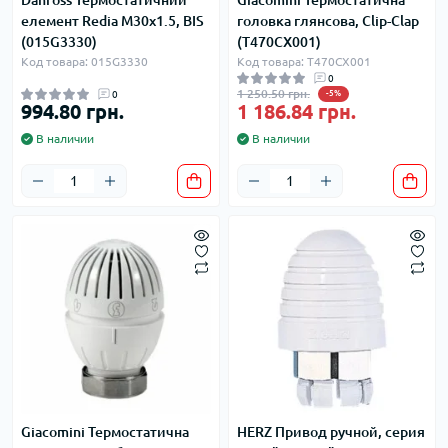
елемент Redia M30x1.5, BIS
головка глянсова, Clip-Clap
(015G3330)
(T470CX001)
Код товара: 015G3330
Код товара: T470CX001
0
1 250.50 грн.
0
-5%
994.80 грн.
1 186.84 грн.
В наличии
В наличии
Giacomini Термостатична
HERZ Привод ручной, серия