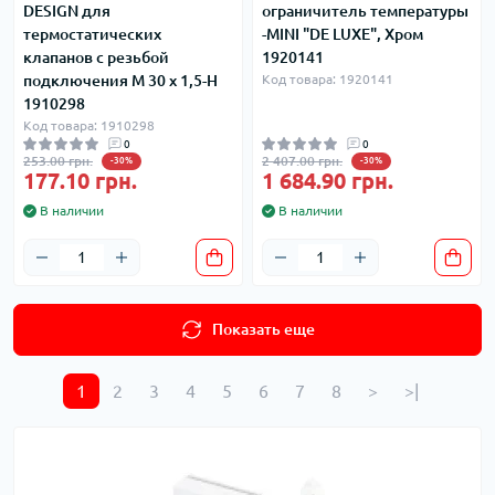
DESIGN для
ограничитель температуры
термостатических
-MINI "DE LUXE", Хром
клапанов с резьбой
1920141
подключения М 30 х 1,5-Н
Код товара: 1920141
1910298
Код товара: 1910298
0
0
253.00 грн.
2 407.00 грн.
-30%
-30%
177.10 грн.
1 684.90 грн.
В наличии
В наличии
Показать еще
1
2
3
4
5
6
7
8
>
>|