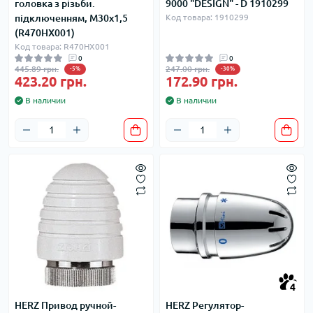
головка з різьби.
9000 "DESIGN" - D 1910299
підключенням, М30х1,5
Код товара: 1910299
(R470HX001)
Код товара: R470HX001
0
0
445.89 грн.
247.00 грн.
-5%
-30%
423.20 грн.
172.90 грн.
В наличии
В наличии
4
HERZ Привод ручной-
HERZ Регулятор-