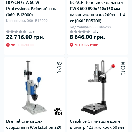
BOSCH GTA 60 W
BOSCH Верстак складаний
Professional Рабочий стол
PWB 600 890х740х160 мм
(0601B12000)
навантаження до 200кг 11.4
Код товара: 0601B12000
кг (0603B05200)
Код товара: 0603B05200
0
0
22 716.00 грн.
8 646.00 грн.
Нет в наличии
Нет в наличии
24
Dremel Стійка для
Graphite Стійка для дрилі,
свердління Workstation 220
діаметр 423 мм, крок 60 мм