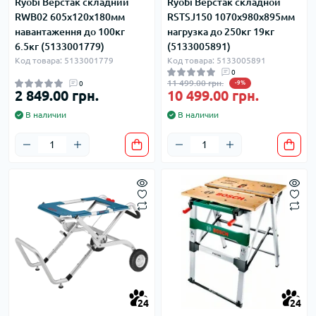
Ryobi Верстак складний
Ryobi Верстак складной
RWB02 605x120x180мм
RSTSJ150 1070х980х895мм
навантаження до 100кг
нагрузка до 250кг 19кг
6.5кг (5133001779)
(5133005891)
Код товара: 5133001779
Код товара: 5133005891
0
11 499.00 грн.
0
-9%
2 849.00 грн.
10 499.00 грн.
В наличии
В наличии
24
24