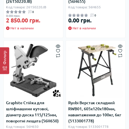
(26150220JB)
(56H655)
Код товара: 26150220JB
Код товара: 56H655
0
0.00 грн.
0
2 850.00 грн.
0.00 грн.
Нет в наличии
Нет в наличии
Фильтр
24
Graphite Стійка для
Ryobi Верстак складний
шліфмашини кутової,
RWB01, 605x120x180мм,
діаметр диска 115/125мм,
навантаження до 100кг, 6кг
поворотні лещата (56H650)
(5133001778)
Код товара: 56H650
Код товара: 5133001778