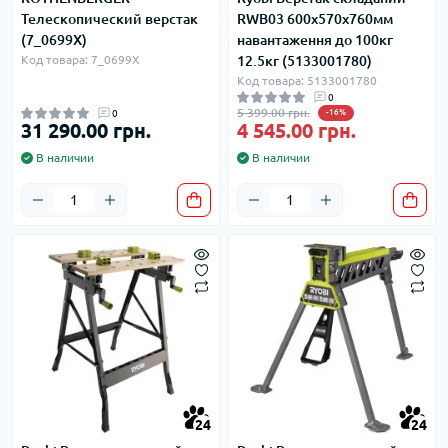
Телескопический верстак
RWB03 600х570х760мм
(7_0699X)
навантаження до 100кг
Код товара: 7_0699X
12.5кг (5133001780)
Код товара: 5133001780
0
5 399.00 грн.
0
-16%
31 290.00 грн.
4 545.00 грн.
В наличии
В наличии
24
24