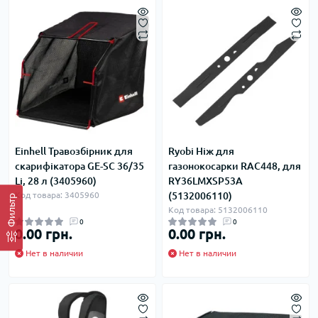
Einhell Травозбірник для
Ryobi Ніж для
скарифікатора GE-SC 36/35
газонокосарки RAC448, для
Li, 28 л (3405960)
RY36LMXSP53A
Код товара: 3405960
(5132006110)
Фильтр
Код товара: 5132006110
0
0
0.00 грн.
0.00 грн.
Нет в наличии
Нет в наличии