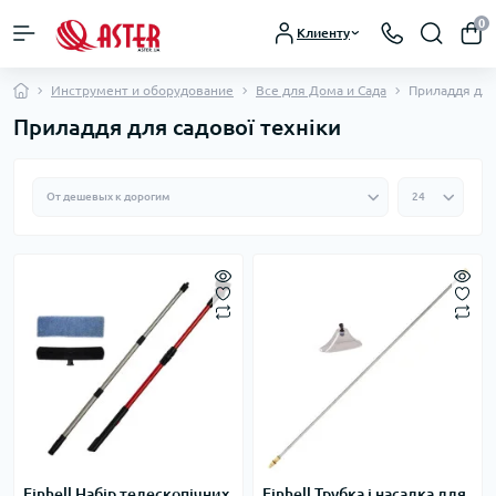
0
Клиенту
Инструмент и оборудование
Все для Дома и Сада
Приладдя для
Приладдя для садової техніки
Einhell Набір телескопічних
Einhell Трубка і насадка для