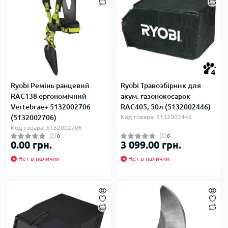
4
Ryobi Ремінь ранцевий
Ryobi Травозбірник для
RAC138 ергономічний
акум. газонокосарок
Vertebrae+ 5132002706
RAC405, 50л (5132002446)
(5132002706)
Код товара: 5132002446
Код товара: 5132002706
0
0
0.00 грн.
3 099.00 грн.
Нет в наличии
Нет в наличии