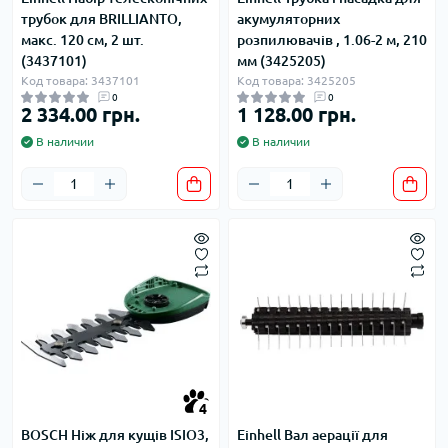
трубок для BRILLIANTO,
акумуляторних
макс. 120 см, 2 шт.
розпилювачів , 1.06-2 м, 210
(3437101)
мм (3425205)
Код товара: 3437101
Код товара: 3425205
0
0
2 334.00 грн.
1 128.00 грн.
В наличии
В наличии
4
BOSCH Ніж для кущів ISIO3,
Einhell Вал аерації для