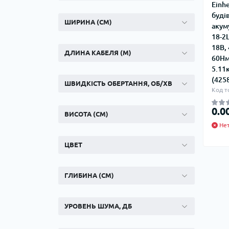
фи
Einhe
вел
Ста
Наб
Кра
буді
Кр
пли
ШИРИНА (СМ)
Нап
со
акум
Ста
Сме
18-2L
Кра
Точ
18В,
Сме
мо
ДЛИНА КАБЕЛЯ (М)
Лен
60Нм
Сме
Пол
5.11к
Від
кр
Сме
(425
ШВИДКІСТЬ ОБЕРТАННЯ, ОБ/ХВ
мо
Шар
Код т
MIN
Сме
Шар
0.0
Сме
ВИСОТА (СМ)
Шар
Ко
Нет
сме
При
ЦВЕТ
сан
Мо
вен
ГЛИБИНА (СМ)
Кол
УРОВЕНЬ ШУМА, ДБ
Кол