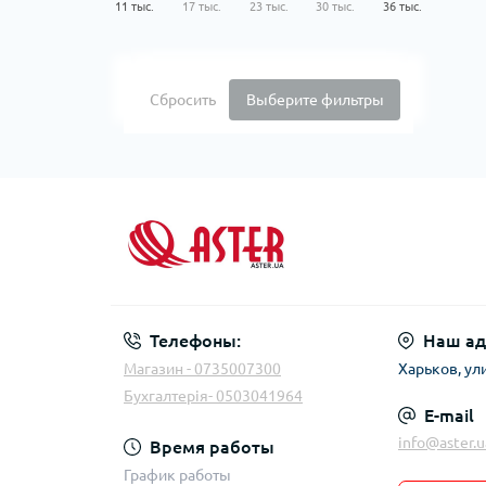
11 тыс.
17 тыс.
23 тыс.
30 тыс.
36 тыс.
Сбросить
Выберите фильтры
Телефоны:
Наш ад
Магазин - 0735007300
Харьков, ул
Бухгалтерія- 0503041964
E-mail
info@aster.u
Время работы
График работы