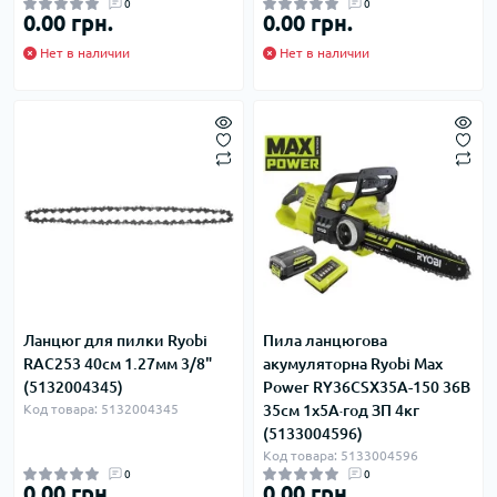
0
0
0.00 грн.
0.00 грн.
Нет в наличии
Нет в наличии
Ланцюг для пилки Ryobi
Пила ланцюгова
RAC253 40см 1.27мм 3/8"
акумуляторна Ryobi Max
(5132004345)
Power RY36CSX35A-150 36В
Код товара: 5132004345
35см 1х5А·год ЗП 4кг
(5133004596)
Код товара: 5133004596
0
0
0.00 грн.
0.00 грн.