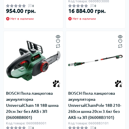
Код товара: 06008D3000
0
0
954.00 грн.
16 884.00 грн.
Нет в наличии
Нет в наличии
4
4
BOSCH Пила ланцюгова
BOSCH Пила ланцюгова
акумуляторна
акумуляторна
UniversalChain 18 18В шина
UniversalChainPole 18В 210-
20см 3кг без АКБ і ЗП
260см шина 20см 3.6кг без
(06008B8001)
АКБ та ЗП (06008B3101)
Код товара: 06008B8001
Код товара: 06008B3101
0
0