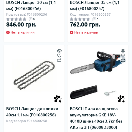
BOSCH Ланцюг 30 см (1,1
BOSCH Ланцюг 35 см (1,1
мм) (F016800256)
мм) (F016800257)
Код товара: F016800256
Код товара: F016800257
0
0
846.00 грн.
762.00 грн.
Нет в наличии
Нет в наличии
4
4
BOSCH Ланцюг для пилки
BOSCH Пила ланцюгова
40см 1.1мм (F016800258)
акумуляторна GKE 18V-
Код товара: F016800258
4018В шина 40см 3.7кг без
АКБ та ЗП (06008D3000)