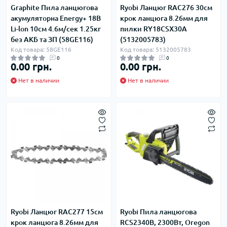
Graphite Пила ланцюгова
Ryobi Ланцюг RAC276 30см
акумуляторна Energy+ 18В
крок ланцюга 8.26мм для
Li-lon 10см 4.6м/сек 1.25кг
пилки RY18CSX30A
без АКБ та ЗП (58GE116)
(5132005783)
Код товара: 58GE116
Код товара: 5132005783
0
0
0.00 грн.
0.00 грн.
Нет в наличии
Нет в наличии
Ryobi Ланцюг RAC277 15см
Ryobi Пила ланцюгова
крок ланцюга 8.26мм для
RCS2340B, 2300Вт, Oregon