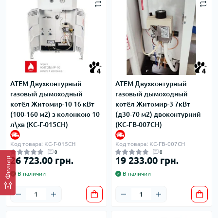
4
4
ATEM Двухконтурный
ATEM Двухконтурный
газовый дымоходный
газовый дымоходный
котёл Житомир-10 16 кВт
котёл Житомир-3 7кВт
(100-160 м2) з колонкою 10
(д30-70 м2) двоконтурний
л\хв (КС-Г-015СН)
(КС-ГВ-007СН)
Код товара: КС-Г-015СН
Код товара: КС-ГВ-007СН
0
0
26 723.00 грн.
19 233.00 грн.
Фильтр
В наличии
В наличии