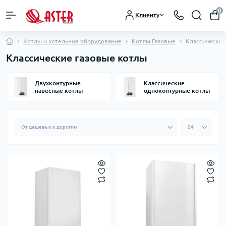
0
Клиенту
Котлы и котельное оборудование
Котлы Газовые
Классические
Классические газовые котлы
Двухконтурные
Классические
навесные котлы
одноконтурные котлы