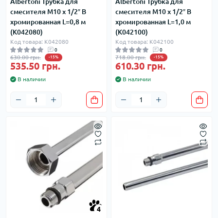
Albertoni Трубка для
Albertoni Трубка для
смесителя М10 х 1/2″ В
смесителя М10 х 1/2″ В
хромированная L=0,8 м
хромированная L=1,0 м
(K042080)
(K042100)
Код товара: K042080
Код товара: K042100
0
0
630.00 грн.
718.00 грн.
-15%
-15%
535.50 грн.
610.30 грн.
В наличии
В наличии
4