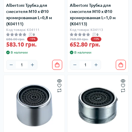
Albertoni Трубка для
Albertoni Трубка для
смесителя М10 х Ø10
смесителя М10 х Ø10
хромированная L=0,8 м
хромированная L=1,0 м
(K04111)
(K04113)
Код товара: K04111
Код товара: K04113
0
0
686.00 грн.
768.00 грн.
-15%
-15%
583.10 грн.
652.80 грн.
В наличии
В наличии