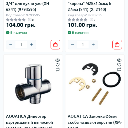
3/4" для кухни ухо (XH-
"корона" M28x1.5мм; h
6241) (9793595)
27мм (S41) (XI-2140)
Код товара: 9793595
Код товара: 9793735
0
0
104.00 грн.
101.00 грн.
В наличии
В наличии
AQUATICA Дивертор
AQUATICA Заколка Ø6мм
картриджный выносной
скоба на два отверстия (XM-