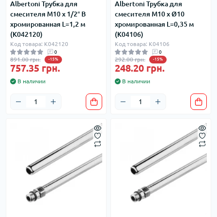
Albertoni Трубка для
Albertoni Трубка для
смесителя М10 х 1/2″ В
смесителя М10 х Ø10
хромированная L=1,2 м
хромированная L=0,35 м
(K042120)
(K04106)
Код товара: K042120
Код товара: K04106
0
0
891.00 грн.
292.00 грн.
-15%
-15%
757.35 грн.
248.20 грн.
В наличии
В наличии