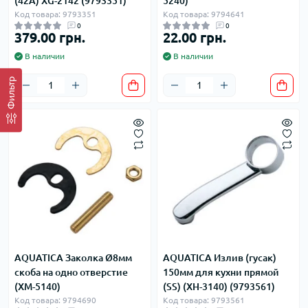
(42A) XG-2142 (9793351)
5240)
Код товара: 9793351
Код товара: 9794641
0
0
379.00 грн.
22.00 грн.
В наличии
В наличии
Фильтр
AQUATICA Заколка Ø8мм
AQUATICA Излив (гусак)
скоба на одно отверстие
150мм для кухни прямой
(XM-5140)
(SS) (XH-3140) (9793561)
Код товара: 9794690
Код товара: 9793561