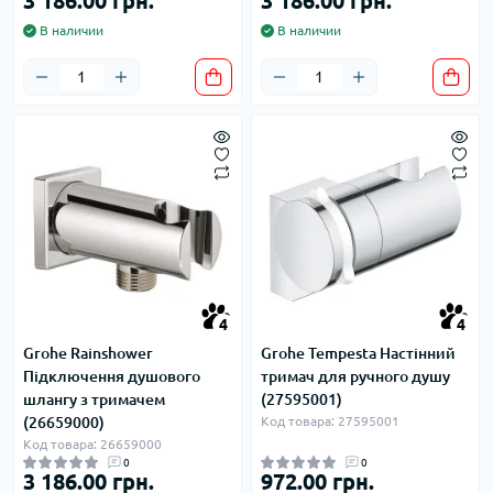
3 186.00 грн.
3 186.00 грн.
В наличии
В наличии
4
4
Grohe Rainshower
Grohe Tempesta Настінний
Підключення душового
тримач для ручного душу
шлангу з тримачем
(27595001)
(26659000)
Код товара: 27595001
Код товара: 26659000
0
0
3 186.00 грн.
972.00 грн.