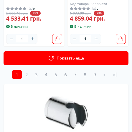
Код товара: 28883990
0
0
5 666.76 грн.
6 073.80 грн.
-20%
-20%
4 533.41 грн.
4 859.04 грн.
В наличии
В наличии
Показать еще
1
2
3
4
5
6
7
8
9
>
>|