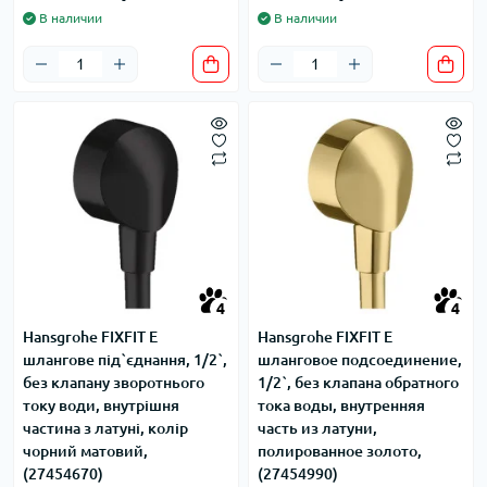
В наличии
В наличии
4
4
Hansgrohe FIXFIT E
Hansgrohe FIXFIT E
шлангове під`єднання, 1/2`,
шланговое подсоединение,
без клапану зворотнього
1/2`, без клапана обратного
току води, внутрiшня
тока воды, внутренняя
частина з латунi, колiр
часть из латуни,
чорний матовий,
полированное золото,
(27454670)
(27454990)