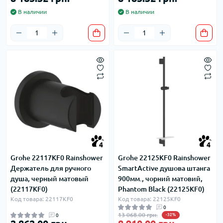
В наличии
В наличии
4
4
Grohe 22117KF0 Rainshower
Grohe 22125KF0 Rainshower
Держатель для ручного
SmartActive душова штанга
душа, черный матовый
900мм., чорний матовий,
(22117KF0)
Phantom Black (22125KF0)
Код товара: 22117KF0
Код товара: 22125KF0
0
13 068.00 грн.
0
-32%