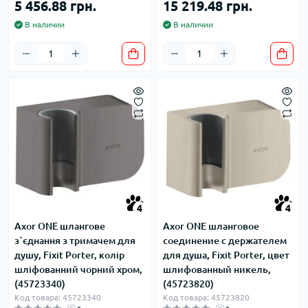
5 456.88 грн.
15 219.48 грн.
В наличии
В наличии
4
4
Axor ONE шлангове
Axor ONE шланговое
з`єднання з тримачем для
соединение с держателем
душу, Fixit Porter, колір
для душа, Fixit Porter, цвет
шліфованний чорний хром,
шлифованный никель,
(45723340)
(45723820)
Код товара: 45723340
Код товара: 45723820