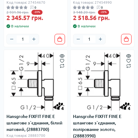
Код товара: 27454670
Код товара: 27454990
0
0
2 931.96 грн.
3 148.20 грн.
-20%
-20%
2 345.57 грн.
2 518.56 грн.
В наличии
В наличии
4
4
Hansgrohe FIXFIT FINE E
Hansgrohe FIXFIT FINE E
шлангове з`єднання, білий
шлангове з`єднання,
матовий, (28883700)
полірованне золото,
Код товара: 28883700
(28883990)