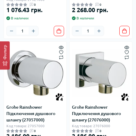
0
0
1 076.43 грн.
2 268.00 грн.
В наличии
В наличии
Фильтр
4
4
Grohe Rainshower
Grohe Rainshower
Підключення душового
Підключення душового
шлангу (27057000)
шлангу (27076000)
Код товара: 27057000
Код товара: 27076000
0
0