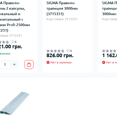
A Правило-
SIGMA Правило-
SIGMA П
ень 2 капсулы,
трапеция 3000мм
трапеци
икальный и
(3715351)
3000мм 
зонтальный с
Код товара: 3715351
Код товар
ами Profi 2500мм
2251)
овара: 3712251
0
21.00 грн.
0
аличии
826.00 грн.
1 162.
Нет в наличии
Нет в н