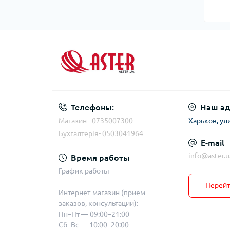
Телефоны:
Наш ад
Магазин - 0735007300
Харьков, ул
Бухгалтерія- 0503041964
E-mail
info@aster.u
Время работы
График работы
Перейт
Интернет-магазин (прием
заказов, консультации):
Пн–Пт — 09:00–21:00
Сб–Вс — 10:00–20:00