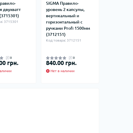
равило-
SIGMA Правило-
я двухватт
уровень 2 капсулы,
(3715301)
вертикальный и
а: 3715301
горизонтальный с
ручками Profi 1500мм
(3712151)
Код товара: 3712151
0
0
00 грн.
840.00 грн.
аличии
Нет в наличии