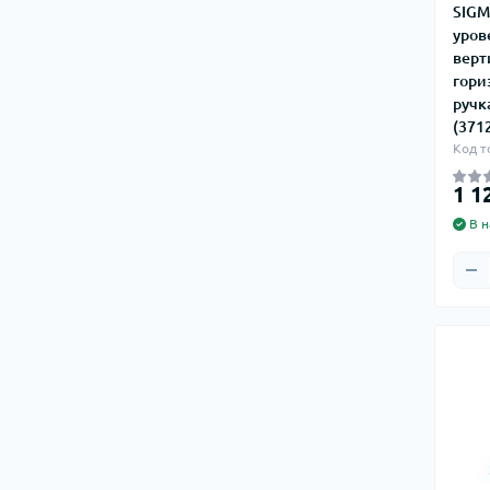
SIGM
уров
верт
гори
ручк
(371
Код т
1 1
В н