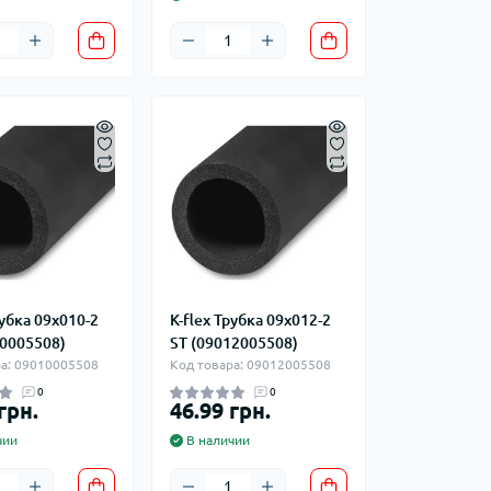
рубка 09x010-2
K-flex Трубка 09x012-2
10005508)
ST (09012005508)
ра: 09010005508
Код товара: 09012005508
0
0
грн.
46.99 грн.
чии
В наличии