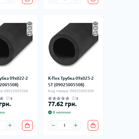
рубка 09x022-2
K-flex Трубка 09x025-2
22005508)
ST (09025005508)
ра: 09022005508
Код товара: 09025005508
0
0
грн.
77.62 грн.
чии
В наличии