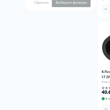
Сбросить
Выберите фильтры
K-fle
ST (
Код т
40.
В н