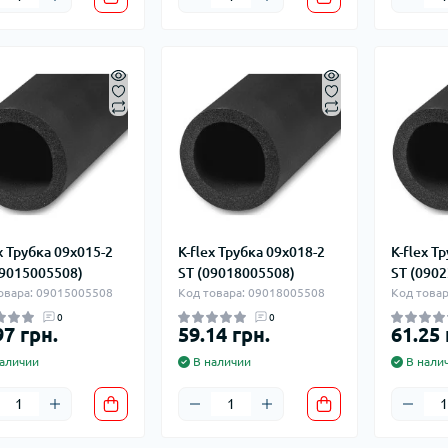
x Трубка 09x015-2
K-flex Трубка 09x018-2
K-flex Т
09015005508)
ST (09018005508)
ST (090
овара: 09015005508
Код товара: 09018005508
Код това
0
0
97 грн.
59.14 грн.
61.25 
аличии
В наличии
В нали