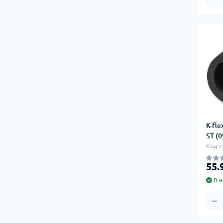
K-fle
ST (
Код т
55.
В н