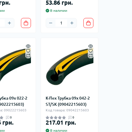
грн.
53.86 грн.
фланцевые
Курвіметри
аттерфляй
чии
В наличии
ланцевые
ратные,
кого тиску
идравлические
окна
ие для СТО
ьные
ры
ьные
ные устройства
рубка 09x 022-2
K-flex Трубка 09x 042-2
09022215603)
ST/SK (09042215603)
ра: 09022215603
Код товара: 09042215603
0
0
 грн.
217.01 грн.
чии
В наличии