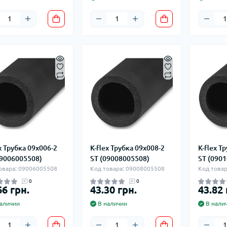
x Трубка 09x006-2
K-flex Трубка 09x008-2
K-flex Т
09006005508)
ST (09008005508)
ST (090
овара: 09006005508
Код товара: 09008005508
Код това
0
0
66 грн.
43.30 грн.
43.82 
аличии
В наличии
В нали