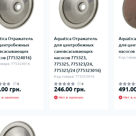
tica Отражатель
Aquatica Отражатель
Aquatic
центробежных
для центробежных
для цен
всасывающих
самовсасывающих
насосов
сов (775324016)
насосов 775323,
Код това
овара: 775324016
775325, 775323/24,
775325/24 (775323016)
Код товара: 775323016
0
0
.00 грн.
246.00 грн.
491.00
 в наличии
Нет в наличии
Нет в н