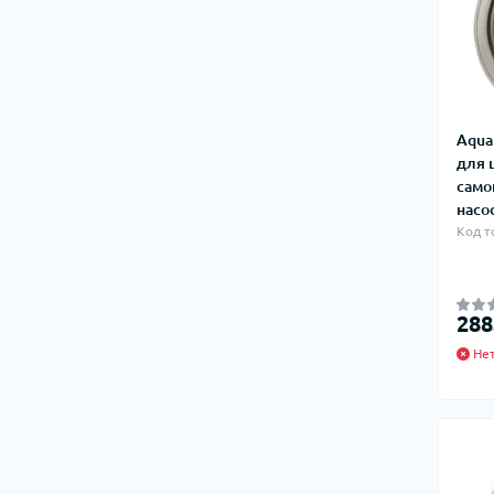
Aqua
для 
само
насо
Код т
288
Нет