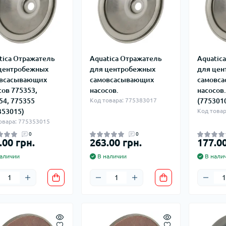
tica Отражатель
Aquatica Отражатель
Aquatic
центробежных
для центробежных
для цен
всасывающих
самовсасывающих
самовс
сов 775353,
насосов.
насосов.
54, 775355
Код товара: 775383017
(775301
353015)
Код товар
овара: 775353015
0
0
.00 грн.
263.00 грн.
177.00
аличии
В наличии
В нали