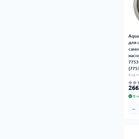
Aqua
для 
само
насо
7753
(775
Код т
266
В н