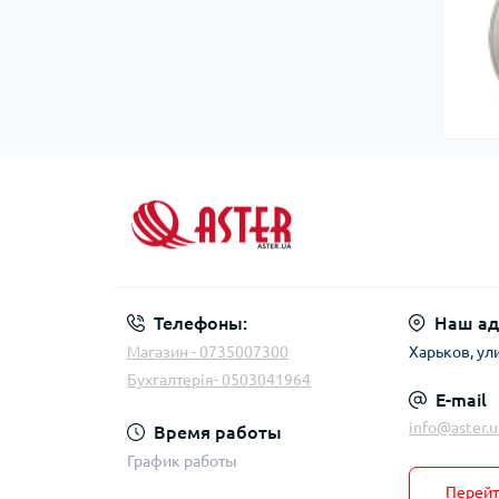
Телефоны:
Наш ад
Магазин - 0735007300
Харьков, ул
Бухгалтерія- 0503041964
E-mail
info@aster.u
Время работы
График работы
Перейт