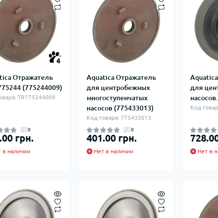
4
tica Отражатель
Aquatica Отражатель
Aquatic
775244 (775244009)
для центробежных
для цен
овара: TR775244009
многоступенчатых
насосов.
насосов (775433013)
Код товар
Код товара: 775433013
0
0
.00 грн.
401.00 грн.
728.00
 в наличии
Нет в наличии
Нет в н