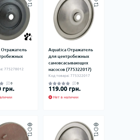
4
a Отражатель
Aquatica Отражатель
тробежных
для центробежных
самовсасывающих
а: 775278012
насосов (775322017)
Код товара: 775322017
0
0
 грн.
119.00 грн.
аличии
Нет в наличии