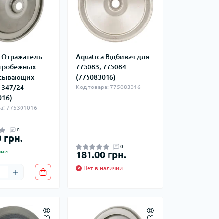
a Отражатель
Aquatica Відбивач для
тробежных
775083, 775084
асывающих
(775083016)
 347/24
Код товара: 775083016
016)
а: 775301016
0
 грн.
0
чии
181.00 грн.
Нет в наличии