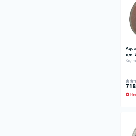
Aqua
для 
Код т
718
Нет