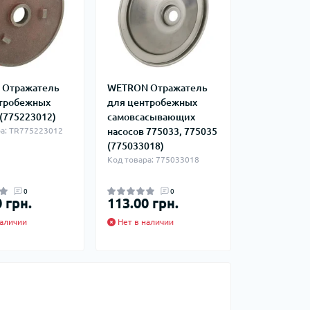
a Отражатель
WETRON Отражатель
тробежных
для центробежных
 (775223012)
самовсасывающих
ра: TR775223012
насосов 775033, 775035
(775033018)
Код товара: 775033018
0
0
 грн.
113.00 грн.
аличии
Нет в наличии