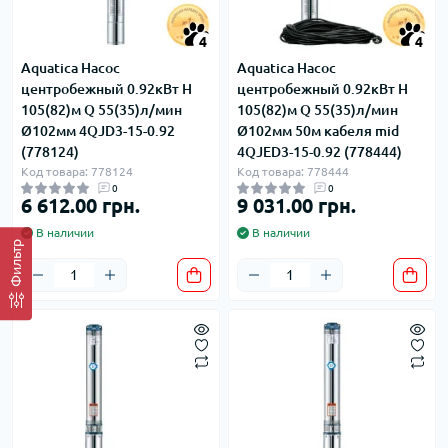
4
4
Aquatica Насос
Aquatica Насос
центробежный 0.92кВт H
центробежный 0.92кВт H
105(82)м Q 55(35)л/мин
105(82)м Q 55(35)л/мин
Ø102мм 4QJD3-15-0.92
Ø102мм 50м кабеля mid
(778124)
4QJED3-15-0.92 (778444)
Код товара: 778124
Код товара: 778444
0
0
6 612.00 грн.
9 031.00 грн.
В наличии
В наличии
Фильтр