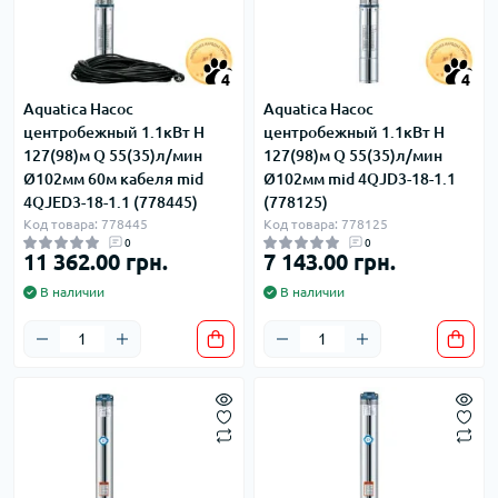
4
4
Aquatica Насос
Aquatica Насос
центробежный 1.1кВт H
центробежный 1.1кВт H
127(98)м Q 55(35)л/мин
127(98)м Q 55(35)л/мин
Ø102мм 60м кабеля mid
Ø102мм mid 4QJD3-18-1.1
4QJED3-18-1.1 (778445)
(778125)
Код товара: 778445
Код товара: 778125
0
0
11 362.00 грн.
7 143.00 грн.
В наличии
В наличии