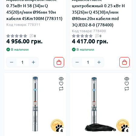
0.75кВт H 58 (34)м Q
центробежный 0.25 кВт H
45(20)л/мин Ø96мм 10м
35(26)м Q 45(30)л/мин
кабеля 4SKm100M (778311)
Ø80мм 20м кабеля mid
Код товара: 778311
3QJED2-8-0 (778400)
Код товара: 778400
0
0
4 956.00 грн.
4 417.00 грн.
В наличии
В наличии
4
4