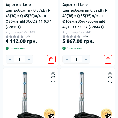
Aquatica Насос
Aquatica Насос
центробежный 0.37кВт H
центробежный 0.37кВт H
48(36)м Q 45(30)л/мин
49(38)м Q 55(35)л/мин
Ø80мм mid 3QJD2-11-0.37
Ø102мм 35м кабеля mid
(778101)
4QJED3-7-0.37 (778441)
Код товара: 778101
Код товара: 778441
0
0
4 112.00 грн.
5 867.00 грн.
В наличии
В наличии