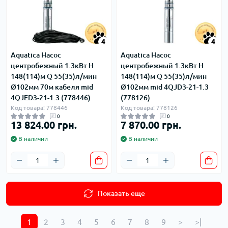
4
4
Aquatica Насос
Aquatica Насос
центробежный 1.3кВт H
центробежный 1.3кВт H
148(114)м Q 55(35)л/мин
148(114)м Q 55(35)л/мин
Ø102мм 70м кабеля mid
Ø102мм mid 4QJD3-21-1.3
4QJED3-21-1.3 (778446)
(778126)
Код товара: 778446
Код товара: 778126
0
0
13 824.00 грн.
7 870.00 грн.
В наличии
В наличии
Показать еще
1
2
3
4
5
6
7
8
9
>
>|