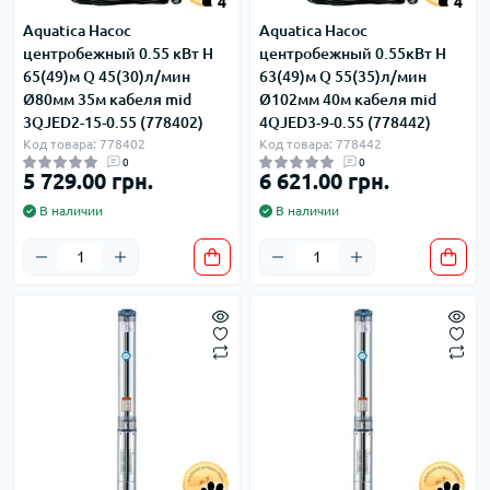
4
4
Aquatica Насос
Aquatica Насос
центробежный 0.55 кВт H
центробежный 0.55кВт H
65(49)м Q 45(30)л/мин
63(49)м Q 55(35)л/мин
Ø80мм 35м кабеля mid
Ø102мм 40м кабеля mid
3QJED2-15-0.55 (778402)
4QJED3-9-0.55 (778442)
Код товара: 778402
Код товара: 778442
0
0
5 729.00 грн.
6 621.00 грн.
В наличии
В наличии