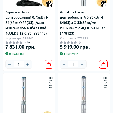
4
4
Aquatica Насос
Aquatica Насос
центробежный 0.75кВт H
центробежный 0.75кВт H
84(65)м Q 55(35)л/мин
84(65)м Q 55(35)л/мин
Ø102мм 45м кабеля mid
Ø102мм mid 4QJD3-12-0.75
4QJED3-12-0.75 (778443)
(778123)
Код товара: 778443
Код товара: 778123
0
0
7 831.00 грн.
5 919.00 грн.
В наличии
В наличии