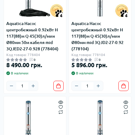
4
4
Aquatica Насос
Aquatica Насос
центробежный 0.92кВт H
центробежный 0.92кВт H
117(88)м Q 45(30)л/мин
117(88)м Q 45(30)л/мин
Ø80мм 50м кабеля mid
Ø80мм mid 3QJD2-27-0.92
3QJED2-27-0.928 (778404)
(778104)
Код товара: 778404
Код товара: 778104
0
0
8 490.00 грн.
5 896.00 грн.
В наличии
В наличии