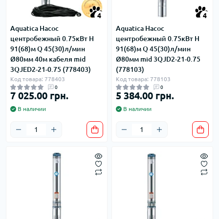
4
4
Aquatica Насос
Aquatica Насос
центробежный 0.75кВт H
центробежный 0.75кВт H
91(68)м Q 45(30)л/мин
91(68)м Q 45(30)л/мин
Ø80мм 40м кабеля mid
Ø80мм mid 3QJD2-21-0.75
3QJED2-21-0.75 (778403)
(778103)
Код товара: 778403
Код товара: 778103
0
0
7 025.00 грн.
5 384.00 грн.
В наличии
В наличии