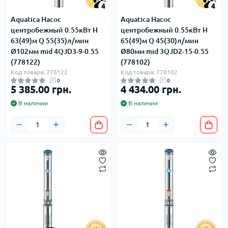
4
4
Aquatica Насос
Aquatica Насос
центробежный 0.55кВт H
центробежный 0.55кВт H
63(49)м Q 55(35)л/мин
65(49)м Q 45(30)л/мин
Ø102мм mid 4QJD3-9-0.55
Ø80мм mid 3QJD2-15-0.55
(778122)
(778102)
Код товара: 778122
Код товара: 778102
0
0
5 385.00 грн.
4 434.00 грн.
В наличии
В наличии