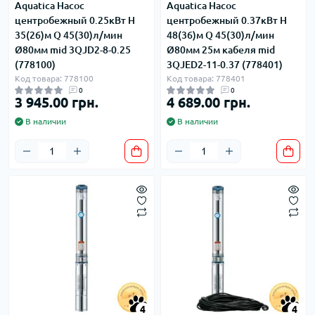
Aquatica Насос
Aquatica Насос
центробежный 0.25кВт H
центробежный 0.37кВт H
35(26)м Q 45(30)л/мин
48(36)м Q 45(30)л/мин
Ø80мм mid 3QJD2-8-0.25
Ø80мм 25м кабеля mid
(778100)
3QJED2-11-0.37 (778401)
Код товара: 778100
Код товара: 778401
0
0
3 945.00 грн.
4 689.00 грн.
В наличии
В наличии
4
4