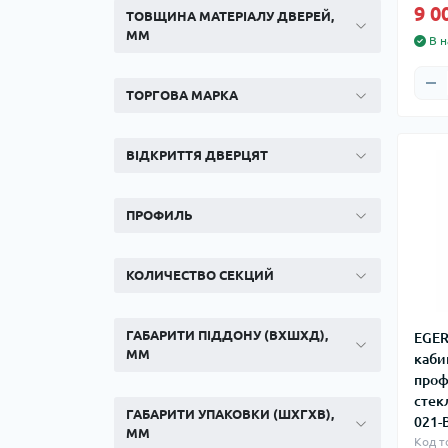
9 0
ТОВЩИНА МАТЕРІАЛУ ДВЕРЕЙ,
ММ
В н
ТОРГОВА МАРКА
ВІДКРИТТЯ ДВЕРЦЯТ
ПРОФИЛЬ
КОЛИЧЕСТВО СЕКЦИЙ
ГАБАРИТИ ПІДДОНУ (ВХШХД),
EGER
ММ
каби
проф
стекл
ГАБАРИТИ УПАКОВКИ (ШХГХВ),
021-
ММ
Код т