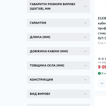
ГАБАРИТНІ РОЗМІРИ ВИРОБУ
(ШХГХВ), ММ
EGER
ГАРАНТИЯ
каби
проф
стекл
ДЛИНА (ММ)
021-
Код т
ДОВЖИНА КАБІНИ (ММ)
11 36
ТОВЩИНА СКЛА (ММ)
9 0
В н
КОНСТРУКЦИЯ
ВИД ВИРОБУ