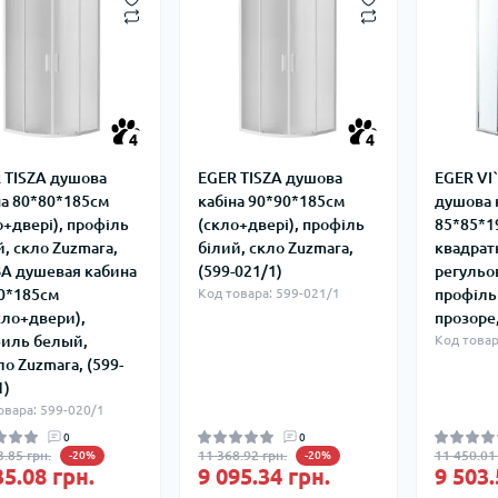
4
4
 TISZA душова
EGER TISZA душова
EGER VI
на 80*80*185см
кабіна 90*90*185см
душова 
о+двері), профіль
(скло+двері), профіль
85*85*1
й, скло Zuzmara,
білий, скло Zuzmara,
квадрат
А душевая кабина
(599-021/1)
регульо
0*185см
Код товара: 599-021/1
профіль
кло+двери),
прозоре,
иль белый,
Код товар
ло Zuzmara, (599-
1)
овара: 599-020/1
0
0
3.85 грн.
11 368.92 грн.
11 450.01 
-20%
-20%
35.08 грн.
9 095.34 грн.
9 503.