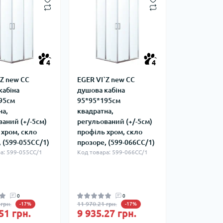
4
4
`Z new CС
EGER VI`Z new CС
кабіна
душова кабіна
95см
95*95*195см
на,
квадратна,
ваний (+/-5cм)
регульований (+/-5cм)
 хром, скло
профіль хром, скло
 (599-055СС/1)
прозоре, (599-066СС/1)
а: 599-055СС/1
Код товара: 599-066СС/1
0
0
грн.
11 970.21 грн.
-17%
-17%
51 грн.
9 935.27 грн.