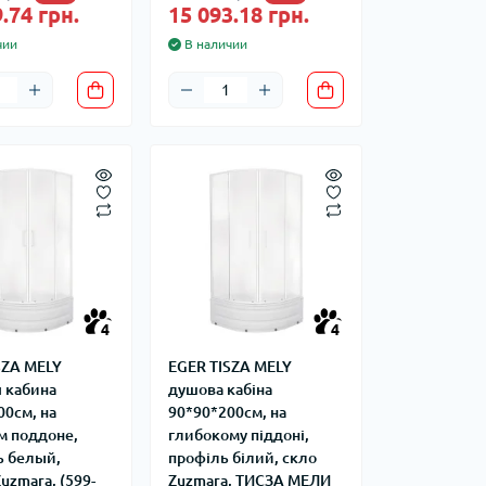
.74 грн.
15 093.18 грн.
чии
В наличии
4
4
SZA MELY
EGER TISZA MELY
 кабина
душова кабіна
00см, на
90*90*200см, на
м поддоне,
глибокому піддоні,
 белый,
профіль білий, скло
uzmara, (599-
Zuzmara, ТИСЗА МЕЛИ