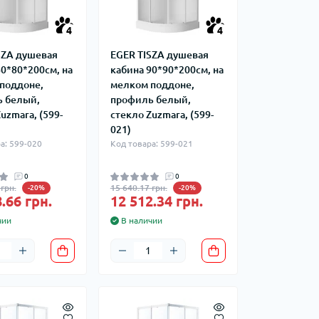
4
4
SZA душевая
EGER TISZA душевая
80*80*200см, на
кабина 90*90*200см, на
поддоне,
мелком поддоне,
 белый,
профиль белый,
uzmara, (599-
стекло Zuzmara, (599-
021)
а: 599-020
Код товара: 599-021
0
0
грн.
15 640.17 грн.
-20%
-20%
.66 грн.
12 512.34 грн.
чии
В наличии