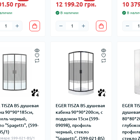
01.50 грн.
12 199.20 грн.
10 379
аличии
В наличии
В нали
4
4
 TISZA BS душевая
EGER TISZA BS душевая
EGER TI
на 90*90*185см,
кабина 90*90*200см, с
душевая
иль черный,
поддоном 15см (599-
80*80*2
о "Spagetti", (599-
0909R), профиль
глубоко
BS/1)
черный, стекло
профиль
овара: 599-021-BS/1
"Spagetti", (599-021-BS)
стекло Z