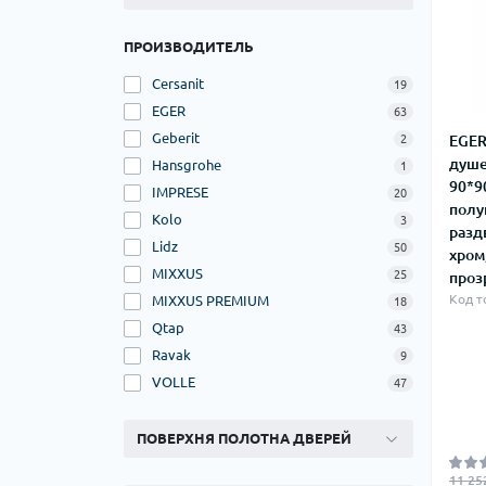
Ком
кол
ПРОИЗВОДИТЕЛЬ
Кол
во
Cersanit
19
EGER
63
Мул
Geberit
EGER
2
Інд
душе
Hansgrohe
1
90*9
IMPRESE
20
полу
Kolo
3
разд
Lidz
50
хром
MIXXUS
25
проз
Код т
MIXXUS PREMIUM
18
Qtap
43
Ravak
9
VOLLE
47
Сп
Защ
ПОВЕРХНЯ ПОЛОТНА ДВЕРЕЙ
11 25