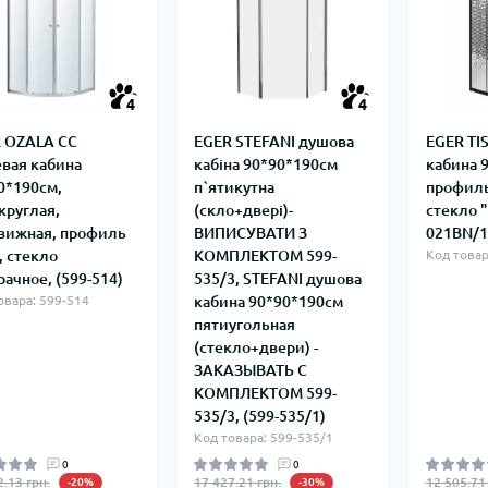
плектуючі для
Задвижки 
екторів
Задвижки Б
лекторы для
Фильтры ф
доснабжения
Клапаны об
Запчасти для
Мийки висо
4
4
фланцевые
ьтиметри
электроинструмента
Домкраты г
Смотровые 
 OZALA CC
EGER STEFANI душова
EGER TI
икаторні викрутки
Запчасти для моек высокого
Оборудован
вая кабина
кабіна 90*90*190см
кабина 
давления
Автомобил
0*190см,
п`ятикутна
профиль
Запчасти к
компрессо
круглая,
(скло+дверi)-
стекло "
кормоизмельчителям
вижная, профиль
ВИПИСУВАТИ З
021BN/1
Автохимия
Запчасти к компрессорам
, стекло
КОМПЛЕКТОМ 599-
Код товар
Автомобил
рачное, (599-514)
535/3, STEFANI душова
пускозаряд
овара: 599-514
кабина 90*90*190см
пятиугольная
(стекло+двери) -
ЗАКАЗЫВАТЬ С
ецодежда
КОМПЛЕКТОМ 599-
итные перчатки
535/3, (599-535/1)
Код товара: 599-535/1
0
0
2.13 грн.
17 427.21 грн.
12 505.71 
-20%
-30%