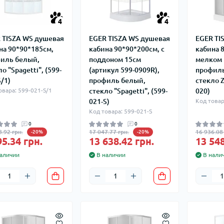
4
4
 TISZA WS душевая
EGER TISZA WS душевая
EGER TI
на 90*90*185см,
кабина 90*90*200см, с
кабина 
иль белый,
поддоном 15см
мелком 
о "Spagetti", (599-
(артикул 599-0909R),
профиль
S/1)
профиль белый,
стекло Z
овара: 599-021-S/1
стекло "Spagetti", (599-
020)
021-S)
Код товар
Код товара: 599-021-S
0
0
8.92 грн.
17 047.77 грн.
16 936.08 
-20%
-20%
95.34 грн.
13 638.42 грн.
13 548
аличии
В наличии
В нали