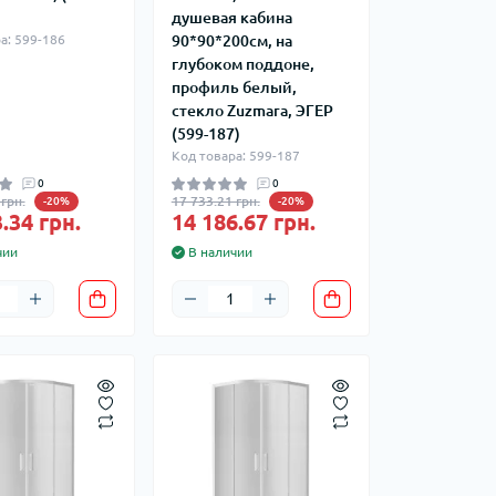
душевая кабина
а: 599-186
90*90*200см, на
глубоком поддоне,
профиль белый,
стекло Zuzmara, ЭГЕР
(599-187)
Код товара: 599-187
0
0
грн.
17 733.21 грн.
-20%
-20%
.34 грн.
14 186.67 грн.
чии
В наличии