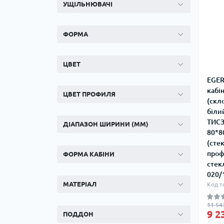
УЩІЛЬНЮВАЧІ
ФОРМА
ЦВЕТ
EGER
кабі
ЦВЕТ ПРОФИЛЯ
(скл
біли
ТИСЗ
ДІАПАЗОН ШИРИНИ (ММ)
80*8
(сте
проф
ФОРМА КАБІНИ
стек
020/
МАТЕРІАЛ
Код т
11 54
9 2
ПОДДОН