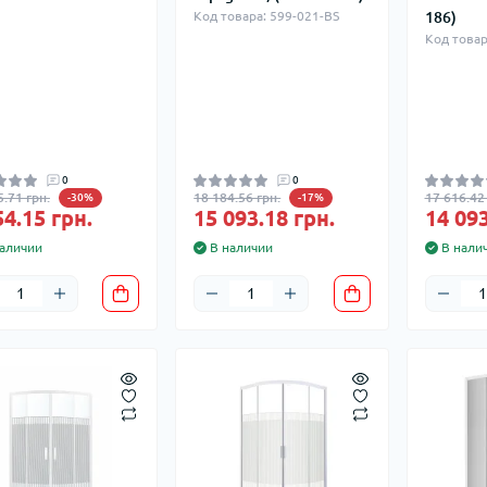
Код товара: 599-021-BS
186)
Код товар
0
0
5.71 грн.
18 184.56 грн.
17 616.42 
-30%
-17%
54.15 грн.
15 093.18 грн.
14 093
аличии
В наличии
В нали