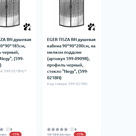
фланцевые
Курвіметри
аттерфляй
ланцевые
ратные,
кого тиску
4
4
идравлические
окна
SZA BN душевая
EGER TISZA BN душевая
ие для СТО
90*90*185см,
кабина 90*90*200см, на
ьные
 черный,
мелком поддоне
ры
Negy", (599-
(артикул 599-0909R),
)
профиль черный,
а: 599-021BN/1
стекло "Negy", (599-
ьные
021BN)
ные устройства
Код товара: 599-021BN
0
0
грн.
18 184.56 грн.
-17%
-17%