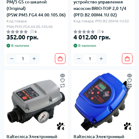
PM/5 GS со шкалой
устройство управления
(Original)
насосом BRIO-TOP 2,0 1/4
(PSW.PM5.FG4.44.00.10S.06)
(PFD.B2.00M4.1U.02)
Код товара:
Код товара: PFD.B2.00M4.1U.02
PSW.PM5.FG4.44.00.10S.06
0
0
352.00 грн.
4 012.00 грн.
В наличии
В наличии
4
4
Italtecnica Электронный
Italtecnica Электронный