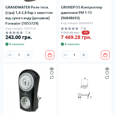
GRANDWATER Реле тиск.
GRUNDFOS Контроллер
(сіра) 1,4-2,8 бар з захистом
давления PM 1-15
від сухого ходу (ричажок)
(96848693)
Forwater (1055729)
Код товара: 96848693
Код товара: 1055729
0
7 922.90 грн.
0
-6%
243.00 грн.
7 469.28 грн.
В наличии
В наличии