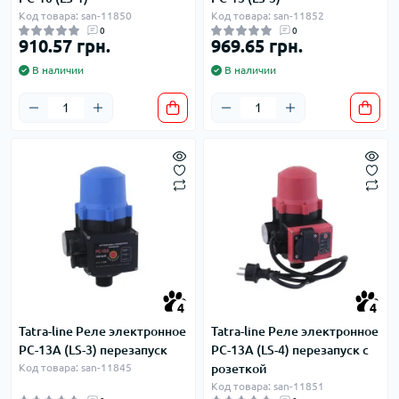
Код товара: san-11850
Код товара: san-11852
0
0
910.57 грн.
969.65 грн.
В наличии
В наличии
4
4
Tatra-line Реле электронное
Tatra-line Реле электронное
РС-13А (LS-3) перезапуск
РС-13А (LS-4) перезапуск с
Код товара: san-11845
розеткой
Код товара: san-11851