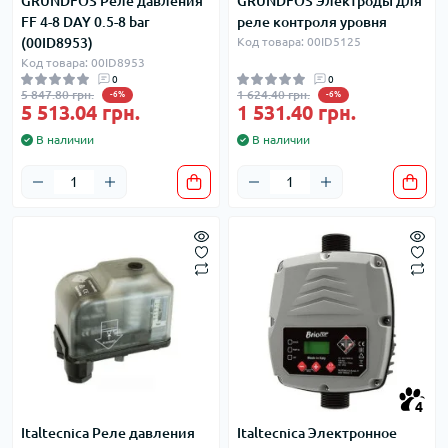
GRUNDFOS Реле давления
GRUNDFOS Электроды для
FF 4-8 DAY 0.5-8 bar
реле контроля уровня
(00ID8953)
Код товара: 00ID5125
Код товара: 00ID8953
0
0
5 847.80 грн.
1 624.40 грн.
-6%
-6%
5 513.04 грн.
1 531.40 грн.
В наличии
В наличии
4
Italtecnica Реле давления
Italtecnica Электронное