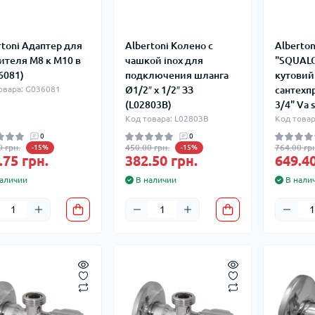
rtoni Адаптер для
Albertoni Колено с
Alberton
ителя М8 к М10 в
чашкой inox для
"SQUALO
6081)
подключения шланга
кутовий
овара: G036081
Ø1/2″ x 1/2″ ЗЗ
сантехпр
(L02803B)
3/4" Va 
Код товара: L02803B
Код товар
0
0
0 грн.
450.00 грн.
764.00 грн
-15%
-15%
.75 грн.
382.50 грн.
649.40
аличии
В наличии
В нали