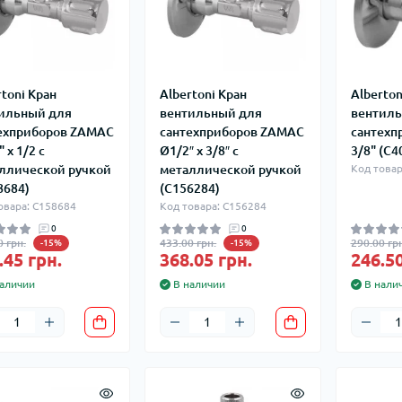
rtoni Кран
Albertoni Кран
Alberton
ильный для
вентильный для
вентиль
ехприборов ZAMAC
сантехприборов ZAMAC
сантехп
 х 1/2 с
Ø1/2″ х 3/8″ с
3/8" (C4
ллической ручкой
металлической ручкой
Код товар
8684)
(C156284)
овара: C158684
Код товара: C156284
0
0
0 грн.
433.00 грн.
290.00 грн
-15%
-15%
.45 грн.
368.05 грн.
246.50
аличии
В наличии
В нали