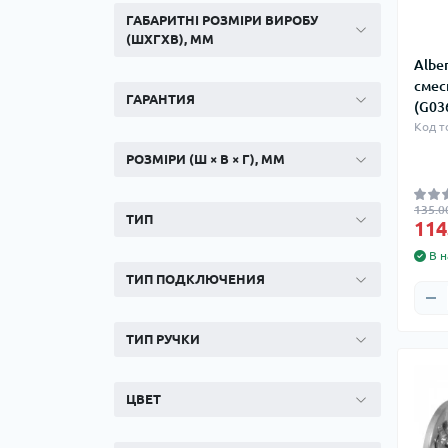
ГАБАРИТНІ РОЗМІРИ ВИРОБУ
(ШХГХВ), ММ
Albe
смес
ГАРАНТИЯ
(G03
Код т
РОЗМІРИ (Ш × В × Г), ММ
135.0
ТИП
114
В н
ТИП ПОДКЛЮЧЕНИЯ
ТИП РУЧКИ
ЦВЕТ