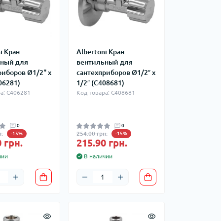
i Кран
Albertoni Кран
ный для
вентильный для
риборов Ø1/2" х
сантехприборов Ø1/2″ х
06281)
1/2″ (C408681)
а: C406281
Код товара: C408681
0
0
.
254.00 грн.
-15%
-15%
 грн.
215.90 грн.
чии
В наличии