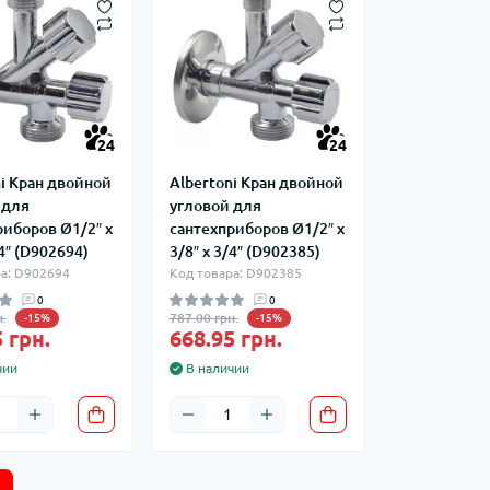
24
24
ni Кран двойной
Albertoni Кран двойной
 для
угловой для
риборов Ø1/2″ х
сантехприборов Ø1/2″ х
/4″ (D902694)
3/8″ х 3/4″ (D902385)
а: D902694
Код товара: D902385
0
0
.
787.00 грн.
-15%
-15%
 грн.
668.95 грн.
чии
В наличии