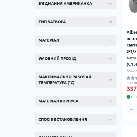
З’ЄДНАННЯ АМЕРИКАНКА
ТИП ЗАТВОРА
Albe
вент
МАТЕРІАЛ
сант
Ø1/2"
мета
УМОВНИЙ ПРОХІД
(C15
Код т
МАКСИМАЛЬНО РАБОЧАЯ
ТЕМПЕРАТУРА (°C)
397.0
337
В н
МАТЕРІАЛ КОРПУСА
СПОСІБ ВСТАНОВЛЕННЯ