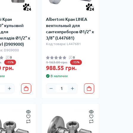
24
24
i Кран
Albertoni Кран LINEA
" кульовий
вентильный для
 для
сантехприборов Ø1/2" х
иладів Ø1/2" х
3/8" (L447681)
srl (D909000)
Код товара: L447681
а: D909000
0
0
.
1 163.00 грн.
-15%
-15%
 грн.
988.55 грн.
чии
В наличии