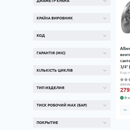
ДИАМЕТР КРАНА
КРАЇНА ВИРОБНИК
КОД
Albe
ГАРАНТІЯ (МІС)
вент
сант
3/4″
КІЛЬКІСТЬ ЦИКЛІВ
Код т
329.0
ТИП ИЗДЕЛИЯ
279
В н
ТИСК РОБОЧИЙ MAX (БАР)
ПОКРЫТИЕ