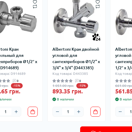
24
rtoni Кран
Albertoni Кран двойной
Alberto
ильный для
угловой для
угловой
ехприборов Ø1/2″ х
сантехприборов Ø1/2" х
сантехп
 (D914689)
3/4" х 3/4" (D443385)
1/2″ х 3
овара: D914689
Код товара: D443385
Код товар
0
0
0 грн.
1 051.00 грн.
661.00 грн
-15%
-15%
.65 грн.
893.35 грн.
561.85
аличии
В наличии
В нали