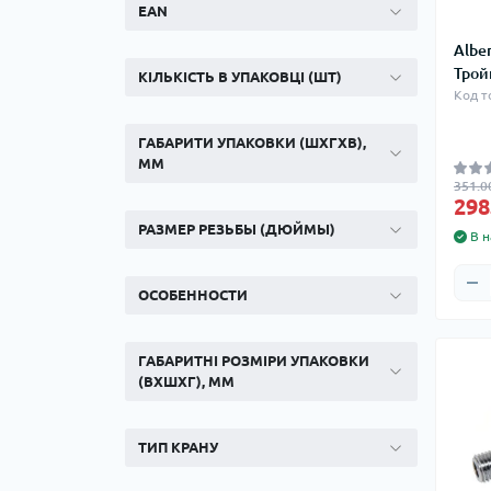
Ком
EAN
кол
Albe
Кол
Трой
во
КІЛЬКІСТЬ В УПАКОВЦІ (ШТ)
Код т
Мул
ГАБАРИТИ УПАКОВКИ (ШХГХВ),
Інд
ММ
351.0
298
РАЗМЕР РЕЗЬБЫ (ДЮЙМЫ)
В н
ОСОБЕННОСТИ
ГАБАРИТНІ РОЗМІРИ УПАКОВКИ
(ВХШХГ), ММ
Сп
Защ
ТИП КРАНУ