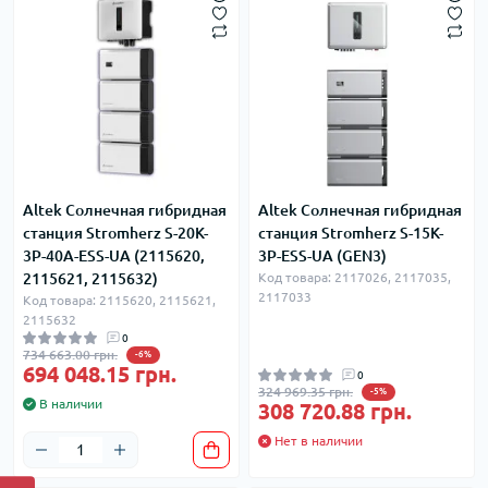
Altek Солнечная гибридная
Altek Солнечная гибридная
станция Stromherz S-20K-
станция Stromherz S-15K-
3Р-40А-ESS-UA (2115620,
3Р-ESS-UA (GEN3)
2115621, 2115632)
Код товара: 2117026, 2117035,
2117033
Код товара: 2115620, 2115621,
2115632
0
734 663.00 грн.
-6%
694 048.15 грн.
0
324 969.35 грн.
-5%
В наличии
308 720.88 грн.
Нет в наличии