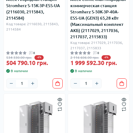
Stromherz S-15K-3P-ESS-UA
коммерческая станция
(2116030, 2115843,
Stromherz S-50K-3Р-40А-
2114584)
ESS-UA (GEN3) 65,28 кВт
Код товара: 2116030, 2115843,
(Максимальный комплект
2114584
АКБ) (2117029, 2117036,
2117037, 2115833)
Код товара: 2117029, 2117036,
2117037, 2115833
0
0
534 330.00 грн.
2 116 606.00 грн.
-6%
-6%
504 790.10 грн.
1 999 592.30 грн.
В наличии
В наличии