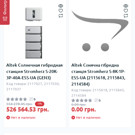
Фильтр
Altek Солнечная гибридная
Altek Сонячна гібридна
станция Stromherz S-20K-
станція Stromherz S-8K-1Р-
3Р-40А-ESS-UA (GEN3)
ESS-UA (2115618, 2115843,
Код товара: 2117027, 2117030,
2114584)
2117037
Код товара: 2115618, 2115843,
2114584
0
0
554 278.45 грн.
-5%
0.00 грн.
526 564.53 грн.
0.00 грн.
Нет в наличии
Нет в наличии