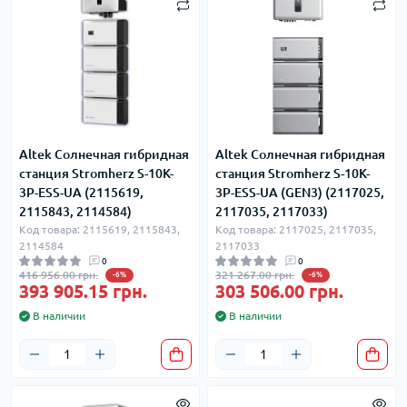
Altek Солнечная гибридная
Altek Солнечная гибридная
станция Stromherz S-10K-
станция Stromherz S-10K-
3Р-ESS-UA (2115619,
3Р-ESS-UA (GEN3) (2117025,
2115843, 2114584)
2117035, 2117033)
Код товара: 2115619, 2115843,
Код товара: 2117025, 2117035,
2114584
2117033
0
0
416 956.00 грн.
321 267.00 грн.
-6%
-6%
393 905.15 грн.
303 506.00 грн.
В наличии
В наличии