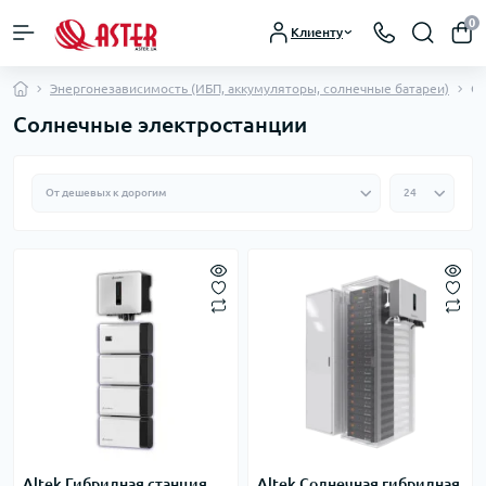
0
Клиенту
Энергонезависимость (ИБП, аккумуляторы, солнечные батареи)
Со
Солнечные электростанции
Altek Гибридная станция
Altek Солнечная гибридная