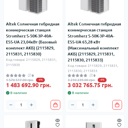
Altek Солнечная гибридная
Altek Солнечная гибридная
коммерческая станция
коммерческая станция
Stromherz S-50K-3Р-40А-
Stromherz S-50K-3Р-40А-
ESS-UA 23,04кВт (Базовый
ESS-UA 65,28 кВт
комплект АКБ) (2115829,
(Максимальный комплект
2115831, 2115830)
АКБ) (2115829, 2115831,
Код товара: 2115829, 2115831,
2115830, 2115833)
2115830
Код товара: 2115829, 2115831,
2115830, 2115833
0
0
1 570 517.00 грн.
3 210 239.00 грн.
-6%
-6%
1 483 692.90 грн.
3 032 765.75 грн.
В наличии
В наличии